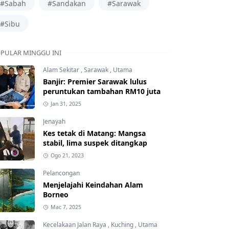
#Sabah
#Sandakan
#Sarawak
#Sibu
PULAR MINGGU INI
Alam Sekitar
,
Sarawak
,
Utama
Banjir: Premier Sarawak lulus
peruntukan tambahan RM10 juta
Jan 31, 2025
Jenayah
Kes tetak di Matang: Mangsa
stabil, lima suspek ditangkap
Ogo 21, 2023
Pelancongan
Menjelajahi Keindahan Alam
Borneo
Mac 7, 2025
Kecelakaan Jalan Raya
,
Kuching
,
Utama