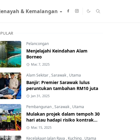
Jenayah & Kemalangan
PULAR
Pelancongan
Menjelajahi Keindahan Alam
Borneo
Mac 7, 2025
Alam Sekitar
,
Sarawak
,
Utama
Banjir: Premier Sarawak lulus
peruntukan tambahan RM10 juta
Jan 31, 2025
Pembangunan
,
Sarawak
,
Utama
Mulakan projek dalam tempoh 30
hari atau hadapi risiko kontrak
ditamatkan
Mac 15, 2025
Kecelakaan Jalan Raya
,
Kuching
,
Utama