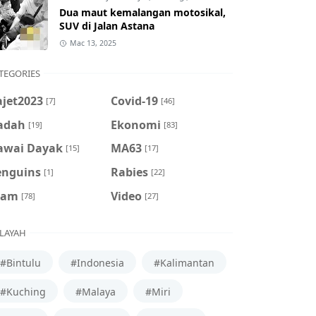
Dua maut kemalangan motosikal,
SUV di Jalan Astana
Mac 13, 2025
TEGORIES
ajet2023
Covid-19
[7]
[46]
adah
Ekonomi
[19]
[83]
awai Dayak
MA63
[15]
[17]
enguins
Rabies
[1]
[22]
cam
Video
[78]
[27]
LAYAH
#Bintulu
#Indonesia
#Kalimantan
#Kuching
#Malaya
#Miri