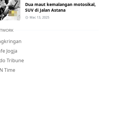
Dua maut kemalangan motosikal,
SUV di Jalan Astana
Mac 13, 2025
ETWORK
ngkringan
fe Jogja
do Tribune
N Time