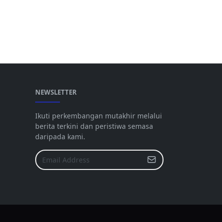
NEWSLETTER
Ikuti perkembangan mutakhir melalui
berita terkini dan peristiwa semasa
daripada kami.