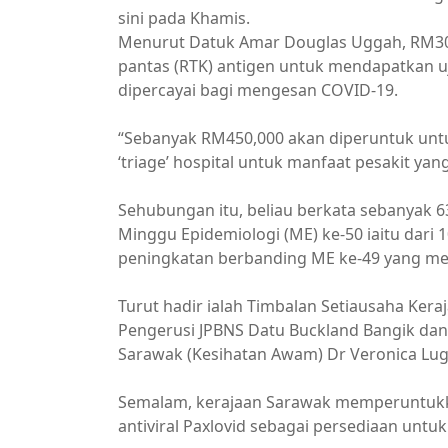
sini pada Khamis.
Menurut Datuk Amar Douglas Uggah, RM300,
pantas (RTK) antigen untuk mendapatkan uj
dipercayai bagi mengesan COVID-19.
“Sebanyak RM450,000 akan diperuntuk unt
‘triage’ hospital untuk manfaat pesakit ya
Sehubungan itu, beliau berkata sebanyak 6
Minggu Epidemiologi (ME) ke-50 iaitu dari
peningkatan berbanding ME ke-49 yang men
Turut hadir ialah Timbalan Setiausaha Ker
Pengerusi JPBNS Datu Buckland Bangik dan
Sarawak (Kesihatan Awam) Dr Veronica Lu
Semalam, kerajaan Sarawak memperuntuk
antiviral Paxlovid sebagai persediaan unt