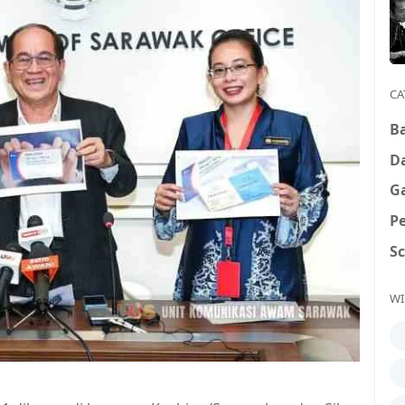
CA
B
D
G
P
S
WI