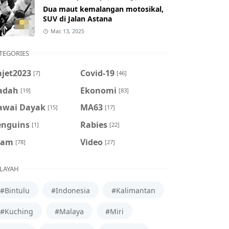
Dua maut kemalangan motosikal,
SUV di Jalan Astana
Mac 13, 2025
TEGORIES
ajet2023
Covid-19
[7]
[46]
adah
Ekonomi
[19]
[83]
awai Dayak
MA63
[15]
[17]
enguins
Rabies
[1]
[22]
cam
Video
[78]
[27]
LAYAH
#Bintulu
#Indonesia
#Kalimantan
#Kuching
#Malaya
#Miri