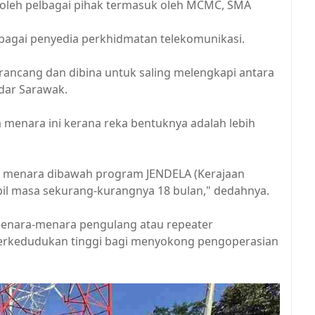
a oleh pelbagai pihak termasuk oleh MCMC, SMA
lbagai penyedia perkhidmatan telekomunikasi.
ancang dan dibina untuk saling melengkapi antara
ndar Sarawak.
enara ini kerana reka bentuknya adalah lebih
n menara dibawah program JENDELA (Kerajaan
l masa sekurang-kurangnya 18 bulan," dedahnya.
a menara-menara pengulang atau repeater
 berkedudukan tinggi bagi menyokong pengoperasian