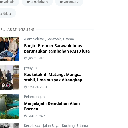
#Sabah
#Sandakan
#Sarawak
#Sibu
PULAR MINGGU INI
Alam Sekitar
,
Sarawak
,
Utama
Banjir: Premier Sarawak lulus
peruntukan tambahan RM10 juta
Jan 31, 2025
Jenayah
Kes tetak di Matang: Mangsa
stabil, lima suspek ditangkap
Ogo 21, 2023
Pelancongan
Menjelajahi Keindahan Alam
Borneo
Mac 7, 2025
Kecelakaan Jalan Raya
,
Kuching
,
Utama