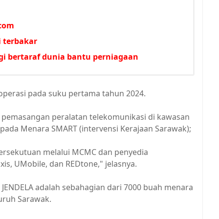
lcom
 terbakar
gi bertaraf dunia bantu perniagaan
roperasi pada suku pertama tahun 2024.
pemasangan peralatan telekomunikasi di kawasan
kepada Menara SMART (intervensi Kerajaan Sarawak);
 Persekutuan melalui MCMC dan penyedia
is, UMobile, dan REDtone," jelasnya.
JENDELA adalah sebahagian dari 7000 buah menara
luruh Sarawak.