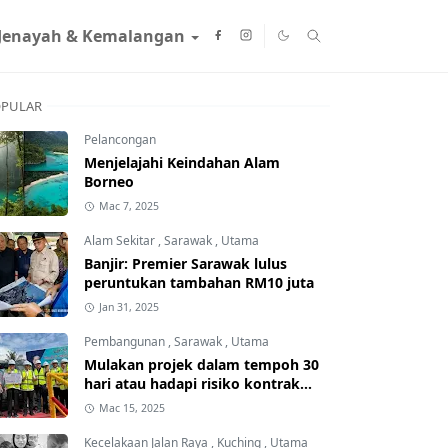
Jenayah & Kemalangan
PULAR
Pelancongan
Menjelajahi Keindahan Alam
Borneo
Mac 7, 2025
Alam Sekitar
,
Sarawak
,
Utama
Banjir: Premier Sarawak lulus
peruntukan tambahan RM10 juta
Jan 31, 2025
Pembangunan
,
Sarawak
,
Utama
Mulakan projek dalam tempoh 30
hari atau hadapi risiko kontrak
ditamatkan
Mac 15, 2025
Kecelakaan Jalan Raya
,
Kuching
,
Utama