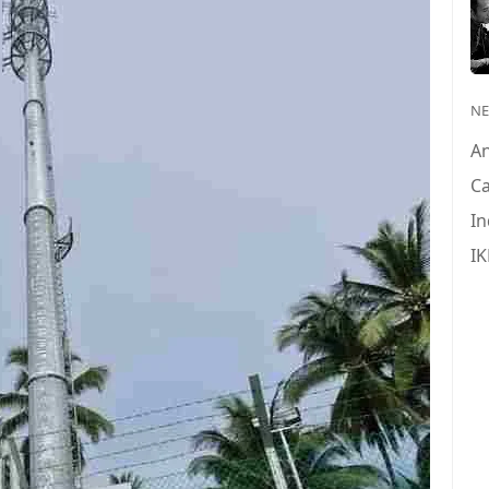
N
A
Ca
In
IK