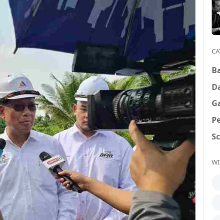
CA
B
D
G
P
S
WI