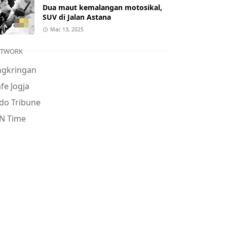
Dua maut kemalangan motosikal,
SUV di Jalan Astana
Mac 13, 2025
ETWORK
ngkringan
fe Jogja
do Tribune
N Time