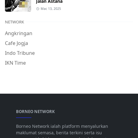
Jalan Astana
Mac 13, 2025
NETWORK
Angkringan
Cafe Jogja
Indo Tribune
IKN Time
BORNEO NETWORK
Borneo Network ialah platform menyalurkan
maklumat semasa, berita terkini serta isu