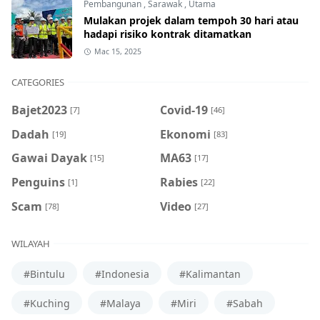
Pembangunan
,
Sarawak
,
Utama
Mulakan projek dalam tempoh 30 hari atau
hadapi risiko kontrak ditamatkan
Mac 15, 2025
CATEGORIES
Bajet2023
Covid-19
[7]
[46]
Dadah
Ekonomi
[19]
[83]
Gawai Dayak
MA63
[15]
[17]
Penguins
Rabies
[1]
[22]
Scam
Video
[78]
[27]
WILAYAH
#Bintulu
#Indonesia
#Kalimantan
#Kuching
#Malaya
#Miri
#Sabah