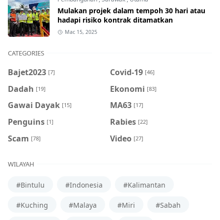
Mulakan projek dalam tempoh 30 hari atau
hadapi risiko kontrak ditamatkan
Mac 15, 2025
CATEGORIES
Bajet2023
Covid-19
[7]
[46]
Dadah
Ekonomi
[19]
[83]
Gawai Dayak
MA63
[15]
[17]
Penguins
Rabies
[1]
[22]
Scam
Video
[78]
[27]
WILAYAH
#Bintulu
#Indonesia
#Kalimantan
#Kuching
#Malaya
#Miri
#Sabah