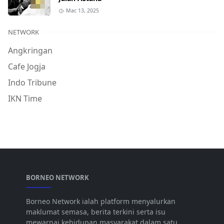
Mac 13, 2025
NETWORK
Angkringan
Cafe Jogja
Indo Tribune
IKN Time
BORNEO NETWORK
Borneo Network ialah platform menyalurkan
maklumat semasa, berita terkini serta isu
mewarnai kehidupan masyarakat dalam satu