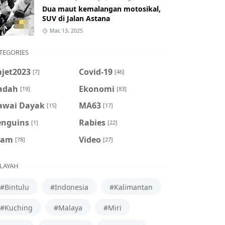
Dua maut kemalangan motosikal,
SUV di Jalan Astana
Mac 13, 2025
TEGORIES
ajet2023
Covid-19
[7]
[46]
adah
Ekonomi
[19]
[83]
awai Dayak
MA63
[15]
[17]
enguins
Rabies
[1]
[22]
cam
Video
[78]
[27]
LAYAH
#Bintulu
#Indonesia
#Kalimantan
#Kuching
#Malaya
#Miri