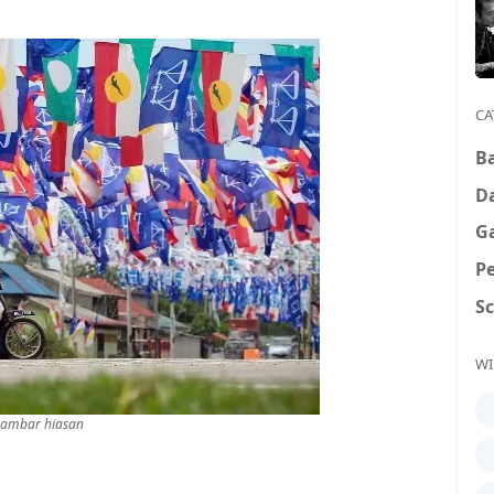
CA
B
D
G
P
S
WI
ambar hiasan