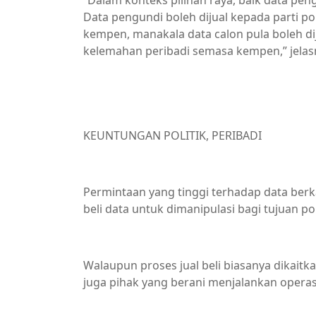
“Dalam konteks pilihan raya, baik data pen
Data pengundi boleh dijual kepada parti po
kempen, manakala data calon pula boleh di
kelemahan peribadi semasa kempen,” jelas
KEUNTUNGAN POLITIK, PERIBADI
Permintaan yang tinggi terhadap data berk
beli data untuk dimanipulasi bagi tujuan pol
Walaupun proses jual beli biasanya dikait
juga pihak yang berani menjalankan operasi