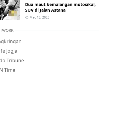
Dua maut kemalangan motosikal,
SUV di Jalan Astana
Mac 13, 2025
ETWORK
ngkringan
fe Jogja
do Tribune
N Time