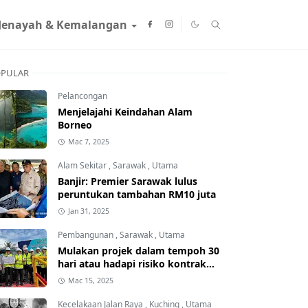
Jenayah & Kemalangan
PULAR
Pelancongan
Menjelajahi Keindahan Alam
Borneo
Mac 7, 2025
Alam Sekitar
,
Sarawak
,
Utama
Banjir: Premier Sarawak lulus
peruntukan tambahan RM10 juta
Jan 31, 2025
Pembangunan
,
Sarawak
,
Utama
Mulakan projek dalam tempoh 30
hari atau hadapi risiko kontrak
ditamatkan
Mac 15, 2025
Kecelakaan Jalan Raya
,
Kuching
,
Utama