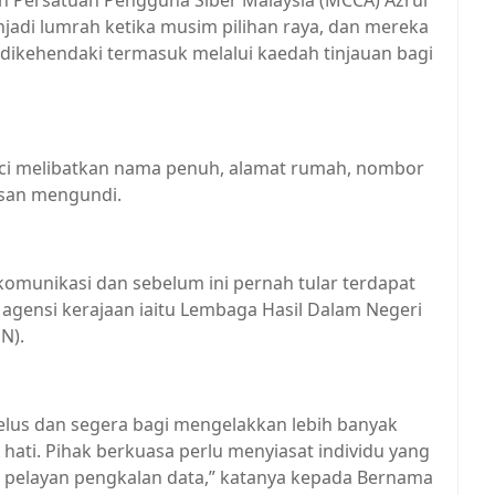
en Persatuan Pengguna Siber Malaysia (MCCA) Azrul
menjadi lumrah ketika musim pilihan raya, dan mereka
dikehendaki termasuk melalui kaedah tinjauan bagi
inci melibatkan nama penuh, alamat rumah, nombor
san mengundi.
lekomunikasi dan sebelum ini pernah tular terdapat
agensi kerajaan iaitu Lembaga Hasil Dalam Negeri
N).
 telus dan segera bagi mengelakkan lebih banyak
ati. Pihak berkuasa perlu menyiasat individu yang
n pelayan pengkalan data,” katanya kepada Bernama