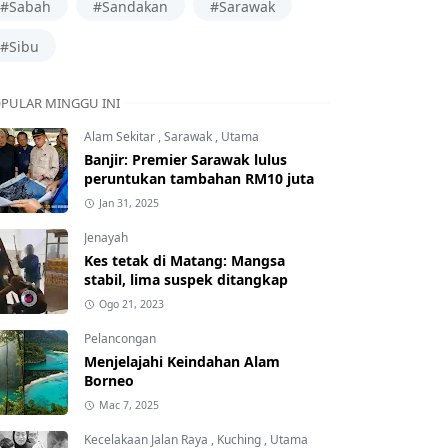
#Sabah
#Sandakan
#Sarawak
#Sibu
PULAR MINGGU INI
Alam Sekitar
,
Sarawak
,
Utama
Banjir: Premier Sarawak lulus
peruntukan tambahan RM10 juta
Jan 31, 2025
Jenayah
Kes tetak di Matang: Mangsa
stabil, lima suspek ditangkap
Ogo 21, 2023
Pelancongan
Menjelajahi Keindahan Alam
Borneo
Mac 7, 2025
Kecelakaan Jalan Raya
,
Kuching
,
Utama