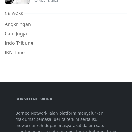
Mac 13, 2025
NETWORK
Angkringan
Cafe Jogja
Indo Tribune
IKN Time
BORNEO NETWORK
Borneo Network ialah platform menyalurkan
maklumat semasa, berita terkini serta isu
mewarnai kehidupan masyarakat dalam satu
rangkaian berita satu borneo. Untuk hubungi kami