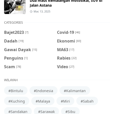
Dua maut kemalangan motosikal, SUV di
Jalan Astana
Mac 13, 2025
CATEGORIES
Bajet2023
Covid-19
[7]
[46]
Dadah
Ekonomi
[19]
[83]
Gawai Dayak
MA63
[15]
[17]
Penguins
Rabies
[1]
[22]
Scam
Video
[78]
[27]
WILAYAH
#Bintulu
#Indonesia
#Kalimantan
#Kuching
#Malaya
#Miri
#Sabah
#Sandakan
#Sarawak
#Sibu