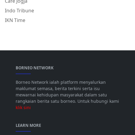
Cafe Jogja
Indo Tribune
IKN Time
BORNEO NETWORK
Borneo Network ialah platform menyalurkan
maklumat semasa, berita terkini serta isu
mewarnai kehidupan masyarakat dalam satu
rangkaian berita satu borneo. Untuk hubungi kami
klik sini
LEARN MORE