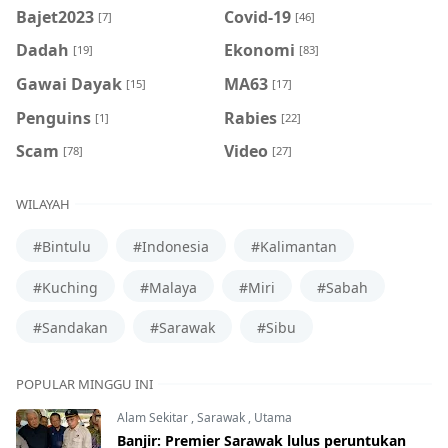
Bajet2023
Covid-19
[7]
[46]
Dadah
Ekonomi
[19]
[83]
Gawai Dayak
MA63
[15]
[17]
Penguins
Rabies
[1]
[22]
Scam
Video
[78]
[27]
WILAYAH
#Bintulu
#Indonesia
#Kalimantan
#Kuching
#Malaya
#Miri
#Sabah
#Sandakan
#Sarawak
#Sibu
POPULAR MINGGU INI
Alam Sekitar
,
Sarawak
,
Utama
Banjir: Premier Sarawak lulus peruntukan