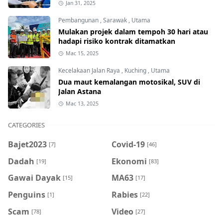
Jan 31, 2025
Pembangunan
,
Sarawak
,
Utama
Mulakan projek dalam tempoh 30 hari atau
hadapi risiko kontrak ditamatkan
Mac 15, 2025
Kecelakaan Jalan Raya
,
Kuching
,
Utama
Dua maut kemalangan motosikal, SUV di
Jalan Astana
Mac 13, 2025
CATEGORIES
Bajet2023
Covid-19
[7]
[46]
Dadah
Ekonomi
[19]
[83]
Gawai Dayak
MA63
[15]
[17]
Penguins
Rabies
[1]
[22]
Scam
Video
[78]
[27]