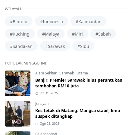
WILAYAH
#Bintulu
#Indonesia
#Kalimantan
#Kuching
#Malaya
#Miri
#Sabah
#Sandakan
#Sarawak
#Sibu
POPULAR MINGGU INI
Alam Sekitar
,
Sarawak
,
Utama
Banjir: Premier Sarawak lulus peruntukan
tambahan RM10 juta
Jan 31, 2025
Jenayah
Kes tetak di Matang: Mangsa stabil, lima
suspek ditangkap
Ogo 21, 2023
Pelancongan