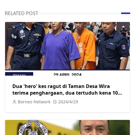
RELATED POST
Dua 'hero' kes ragut di Taman Desa Wira
terima penghargaan, dua tertuduh kena 10
tahun penjara dan 10 sebatan
Borneo Network
2024/4/29