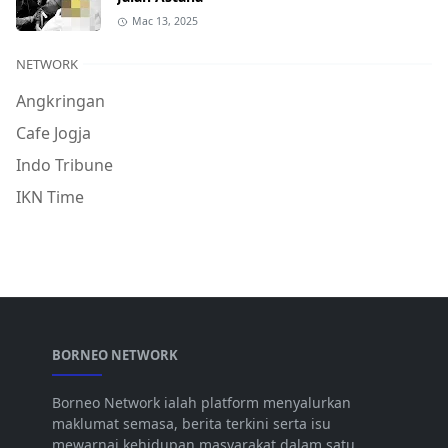
Mac 13, 2025
NETWORK
Angkringan
Cafe Jogja
Indo Tribune
IKN Time
BORNEO NETWORK
Borneo Network ialah platform menyalurkan
maklumat semasa, berita terkini serta isu
mewarnai kehidupan masyarakat dalam satu