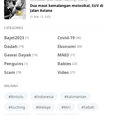
Dua maut kemalangan motosikal, SUV di
Jalan Astana
Mac 13, 2025
CATEGORIES
Bajet2023
Covid-19
[7]
[46]
Dadah
Ekonomi
[19]
[83]
Gawai Dayak
MA63
[15]
[17]
Penguins
Rabies
[1]
[22]
Scam
Video
[78]
[27]
WILAYAH
#Bintulu
#Indonesia
#Kalimantan
#Kuching
#Malaya
#Miri
#Sabah