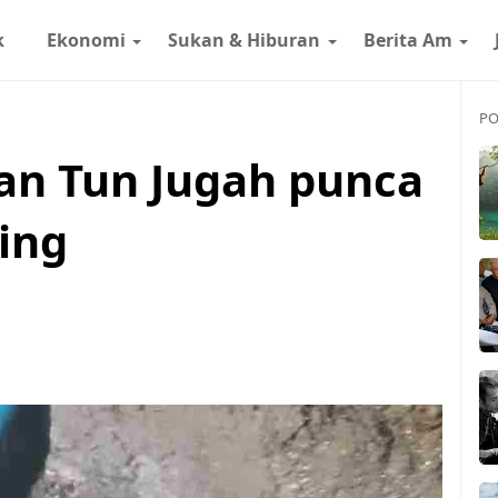
k
Ekonomi
Sukan & Hiburan
Berita Am
PO
lan Tun Jugah punca
hing