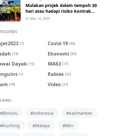
Mulakan projek dalam tempoh 30
hari atau hadapi risiko kontrak
ditamatkan
Mac 15, 2025
TEGORIES
ajet2023
Covid-19
[7]
[46]
adah
Ekonomi
[19]
[83]
awai Dayak
MA63
[15]
[17]
enguins
Rabies
[1]
[22]
cam
Video
[78]
[27]
LAYAH
#Bintulu
#Indonesia
#Kalimantan
#Kuching
#Malaya
#Miri