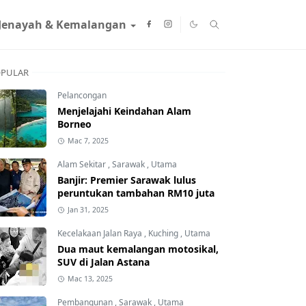
Jenayah & Kemalangan
PULAR
Pelancongan
Menjelajahi Keindahan Alam
Borneo
Mac 7, 2025
Alam Sekitar
,
Sarawak
,
Utama
Banjir: Premier Sarawak lulus
peruntukan tambahan RM10 juta
Jan 31, 2025
Kecelakaan Jalan Raya
,
Kuching
,
Utama
Dua maut kemalangan motosikal,
SUV di Jalan Astana
Mac 13, 2025
Pembangunan
,
Sarawak
,
Utama