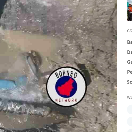
CA
B
D
G
P
S
WI