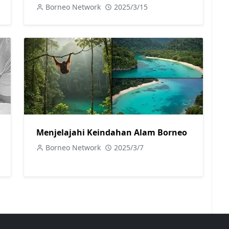
ditamatkan
Borneo Network
2025/3/15
Menjelajahi Keindahan Alam Borneo
Borneo Network
2025/3/7