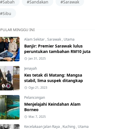
#Sabah
#Sandakan
#Sarawak
#Sibu
PULAR MINGGU INI
Alam Sekitar
,
Sarawak
,
Utama
Banjir: Premier Sarawak lulus
peruntukan tambahan RM10 juta
Jan 31, 2025
Jenayah
Kes tetak di Matang: Mangsa
stabil, lima suspek ditangkap
Ogo 21, 2023
Pelancongan
Menjelajahi Keindahan Alam
Borneo
Mac 7, 2025
Kecelakaan Jalan Raya
,
Kuching
,
Utama