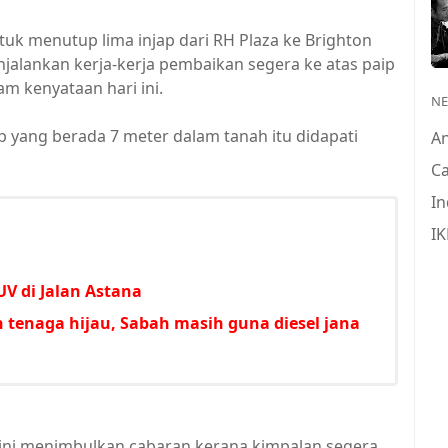
tuk menutup lima injap dari RH Plaza ke Brighton
lankan kerja-kerja pembaikan segera ke atas paip
am kenyataan hari ini.
N
p yang berada 7 meter dalam tanah itu didapati
A
Ca
In
IK
V di Jalan Astana
 tenaga hijau, Sabah masih guna diesel jana
 ini menimbulkan cabaran kerana kimpalan segera