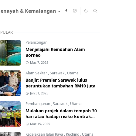
Jenayah & Kemalangan
PULAR
Pelancongan
Menjelajahi Keindahan Alam
Borneo
Mac 7, 2025
Alam Sekitar
,
Sarawak
,
Utama
Banjir: Premier Sarawak lulus
peruntukan tambahan RM10 juta
Jan 31, 2025
Pembangunan
,
Sarawak
,
Utama
Mulakan projek dalam tempoh 30
hari atau hadapi risiko kontrak
ditamatkan
Mac 15, 2025
Kecelakaan Jalan Raya
,
Kuching
,
Utama