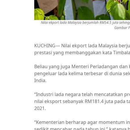
Nilai ekport lada Malaysia berjumlah RM54.5 juta sehingg
Gambar Fa
KUCHING— Nilai ekport lada Malaysia berju
prestasi yang membanggakan kata Timbalan
Beliau yang juga Menteri Perladangan dan
pengeluar lada kelima terbesar di dunia sel
India.
“Industri lada negara telah mencatatkan
nilai eksport sebanyak RM181.4 juta pada 
2021.
“Kementerian berharap agar momentum in
sedikit mencabar pada tahun ini,” katanya 