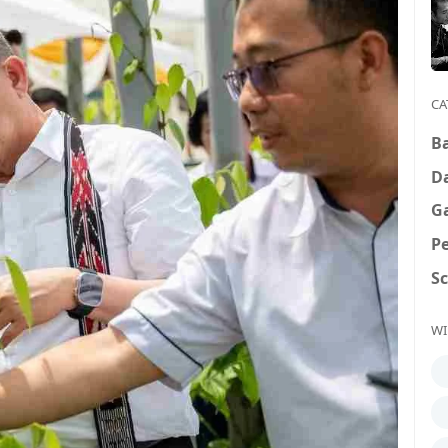
CA
B
D
G
P
S
WI