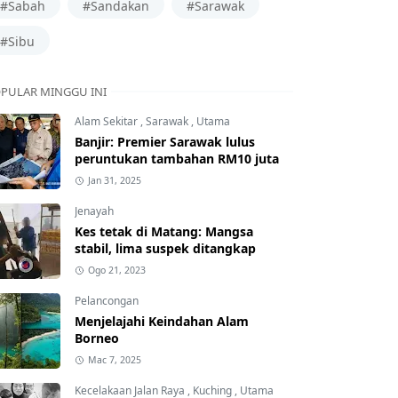
#Sabah
#Sandakan
#Sarawak
#Sibu
PULAR MINGGU INI
Alam Sekitar
,
Sarawak
,
Utama
Banjir: Premier Sarawak lulus
peruntukan tambahan RM10 juta
Jan 31, 2025
Jenayah
Kes tetak di Matang: Mangsa
stabil, lima suspek ditangkap
Ogo 21, 2023
Pelancongan
Menjelajahi Keindahan Alam
Borneo
Mac 7, 2025
Kecelakaan Jalan Raya
,
Kuching
,
Utama