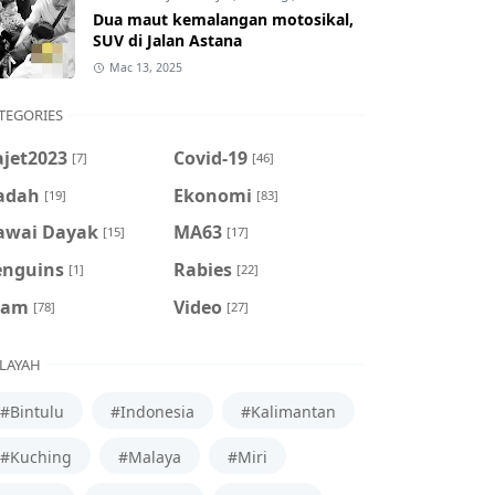
Dua maut kemalangan motosikal,
SUV di Jalan Astana
Mac 13, 2025
TEGORIES
ajet2023
Covid-19
[7]
[46]
adah
Ekonomi
[19]
[83]
awai Dayak
MA63
[15]
[17]
enguins
Rabies
[1]
[22]
cam
Video
[78]
[27]
LAYAH
#Bintulu
#Indonesia
#Kalimantan
#Kuching
#Malaya
#Miri