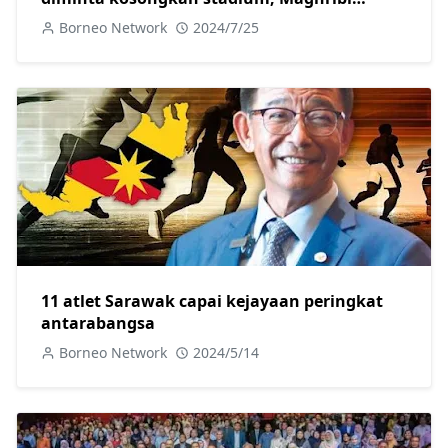
aibkan Argentina 2-1
Borneo Network
2024/7/25
11 atlet Sarawak capai kejayaan peringkat
antarabangsa
Borneo Network
2024/5/14