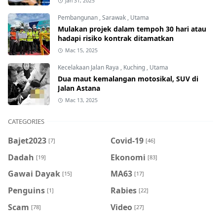
Jan 31, 2025
Pembangunan
,
Sarawak
,
Utama
Mulakan projek dalam tempoh 30 hari atau
hadapi risiko kontrak ditamatkan
Mac 15, 2025
Kecelakaan Jalan Raya
,
Kuching
,
Utama
Dua maut kemalangan motosikal, SUV di
Jalan Astana
Mac 13, 2025
CATEGORIES
Bajet2023
Covid-19
[7]
[46]
Dadah
Ekonomi
[19]
[83]
Gawai Dayak
MA63
[15]
[17]
Penguins
Rabies
[1]
[22]
Scam
Video
[78]
[27]