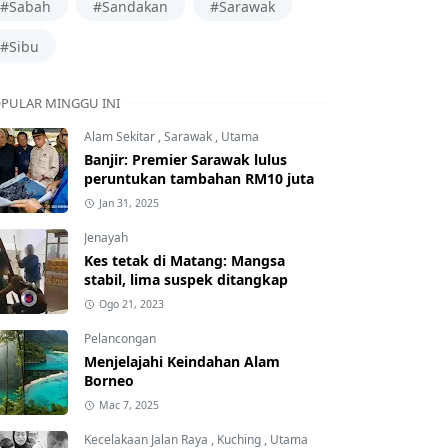
#Sabah
#Sandakan
#Sarawak
#Sibu
PULAR MINGGU INI
Alam Sekitar
,
Sarawak
,
Utama
Banjir: Premier Sarawak lulus
peruntukan tambahan RM10 juta
Jan 31, 2025
Jenayah
Kes tetak di Matang: Mangsa
stabil, lima suspek ditangkap
Ogo 21, 2023
Pelancongan
Menjelajahi Keindahan Alam
Borneo
Mac 7, 2025
Kecelakaan Jalan Raya
,
Kuching
,
Utama