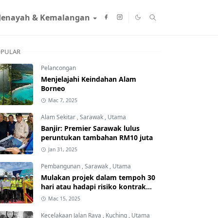
Jenayah & Kemalangan
PULAR
Pelancongan
Menjelajahi Keindahan Alam
Borneo
Mac 7, 2025
Alam Sekitar
,
Sarawak
,
Utama
Banjir: Premier Sarawak lulus
peruntukan tambahan RM10 juta
Jan 31, 2025
Pembangunan
,
Sarawak
,
Utama
Mulakan projek dalam tempoh 30
hari atau hadapi risiko kontrak
ditamatkan
Mac 15, 2025
Kecelakaan Jalan Raya
,
Kuching
,
Utama