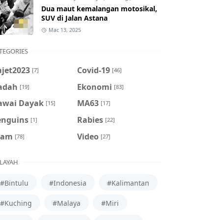
Dua maut kemalangan motosikal,
SUV di Jalan Astana
Mac 13, 2025
TEGORIES
ajet2023
Covid-19
[7]
[46]
adah
Ekonomi
[19]
[83]
awai Dayak
MA63
[15]
[17]
enguins
Rabies
[1]
[22]
cam
Video
[78]
[27]
LAYAH
#Bintulu
#Indonesia
#Kalimantan
#Kuching
#Malaya
#Miri