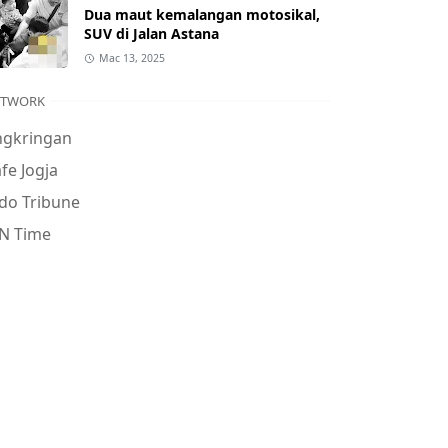
Dua maut kemalangan motosikal,
SUV di Jalan Astana
Mac 13, 2025
ETWORK
ngkringan
fe Jogja
do Tribune
N Time