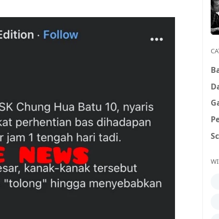
CA
B
D
G
P
S
WI