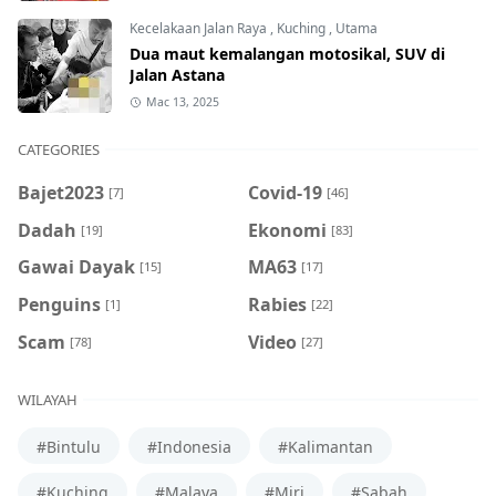
Kecelakaan Jalan Raya
,
Kuching
,
Utama
Dua maut kemalangan motosikal, SUV di
Jalan Astana
Mac 13, 2025
CATEGORIES
Bajet2023
Covid-19
[7]
[46]
Dadah
Ekonomi
[19]
[83]
Gawai Dayak
MA63
[15]
[17]
Penguins
Rabies
[1]
[22]
Scam
Video
[78]
[27]
WILAYAH
#Bintulu
#Indonesia
#Kalimantan
#Kuching
#Malaya
#Miri
#Sabah