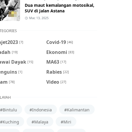
Dua maut kemalangan motosikal,
SUV di Jalan Astana
Mac 13, 2025
TEGORIES
ajet2023
Covid-19
[7]
[46]
adah
Ekonomi
[19]
[83]
awai Dayak
MA63
[15]
[17]
enguins
Rabies
[1]
[22]
cam
Video
[78]
[27]
LAYAH
#Bintulu
#Indonesia
#Kalimantan
#Kuching
#Malaya
#Miri