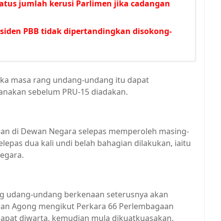
atus jumlah kerusi Parlimen jika cadangan
esiden PBB tidak dipertandingkan disokong-
ngka masa rang undang-undang itu dapat
sanakan sebelum PRU-15 diadakan.
skan di Dewan Negara selepas memperoleh masing-
epas dua kali undi belah bahagian dilakukan, iaitu
Negara.
rang udang-undang berkenaan seterusnya akan
tuan Agong mengikut Perkara 66 Perlembagaan
apat diwarta, kemudian mula dikuatkuasakan.