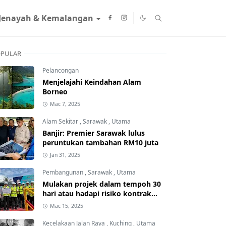
Jenayah & Kemalangan
PULAR
Pelancongan
Menjelajahi Keindahan Alam
Borneo
Mac 7, 2025
Alam Sekitar
,
Sarawak
,
Utama
Banjir: Premier Sarawak lulus
peruntukan tambahan RM10 juta
Jan 31, 2025
Pembangunan
,
Sarawak
,
Utama
Mulakan projek dalam tempoh 30
hari atau hadapi risiko kontrak
ditamatkan
Mac 15, 2025
Kecelakaan Jalan Raya
,
Kuching
,
Utama