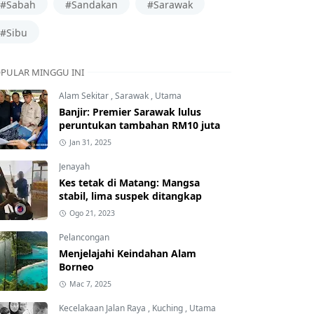
#Sabah
#Sandakan
#Sarawak
#Sibu
PULAR MINGGU INI
Alam Sekitar
,
Sarawak
,
Utama
Banjir: Premier Sarawak lulus
peruntukan tambahan RM10 juta
Jan 31, 2025
Jenayah
Kes tetak di Matang: Mangsa
stabil, lima suspek ditangkap
Ogo 21, 2023
Pelancongan
Menjelajahi Keindahan Alam
Borneo
Mac 7, 2025
Kecelakaan Jalan Raya
,
Kuching
,
Utama