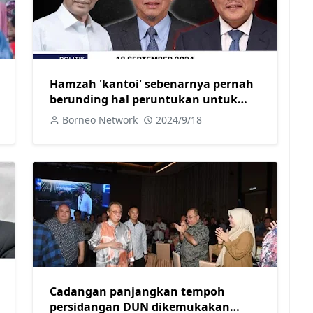
Hamzah 'kantoi' sebenarnya pernah
berunding hal peruntukan untuk
ahli parlimen pembangkang
Borneo Network
2024/9/18
Cadangan panjangkan tempoh
persidangan DUN dikemukakan