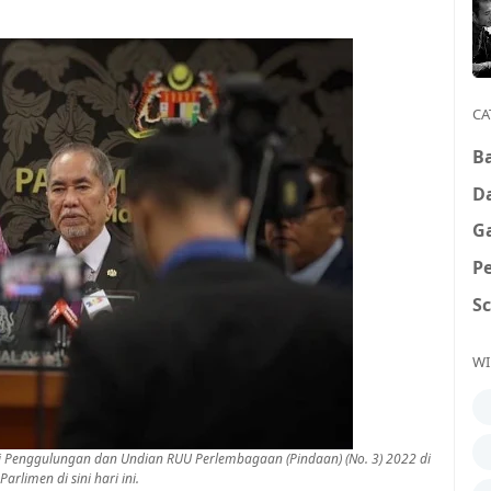
CA
B
D
G
P
S
WI
si Penggulungan dan Undian RUU Perlembagaan (Pindaan) (No. 3) 2022 di
rlimen di sini hari ini.