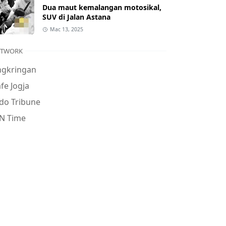
Dua maut kemalangan motosikal,
SUV di Jalan Astana
Mac 13, 2025
ETWORK
ngkringan
fe Jogja
do Tribune
N Time