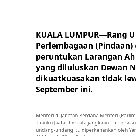
KUALA LUMPUR—Rang Un
Perlembagaan (Pindaan) 
peruntukan Larangan Ahl
yang diluluskan Dewan Ne
dikuatkuasakan tidak le
September ini.
Menteri di Jabatan Perdana Menteri (Parli
Tuanku Jaafar berkata jangkaan itu berses
undang-undang itu diperkenankan oleh Yang