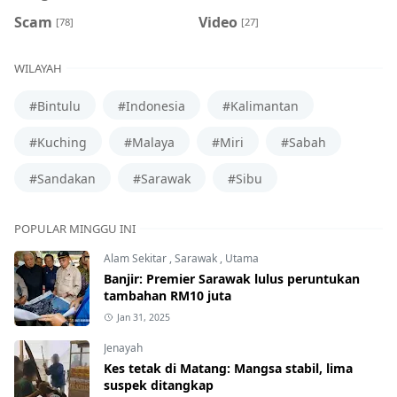
Scam
Video
[78]
[27]
WILAYAH
#Bintulu
#Indonesia
#Kalimantan
#Kuching
#Malaya
#Miri
#Sabah
#Sandakan
#Sarawak
#Sibu
POPULAR MINGGU INI
Alam Sekitar
,
Sarawak
,
Utama
Banjir: Premier Sarawak lulus peruntukan
tambahan RM10 juta
Jan 31, 2025
Jenayah
Kes tetak di Matang: Mangsa stabil, lima
suspek ditangkap