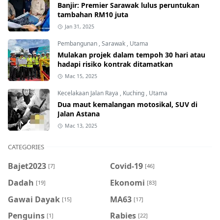
Banjir: Premier Sarawak lulus peruntukan
tambahan RM10 juta
Jan 31, 2025
Pembangunan
,
Sarawak
,
Utama
Mulakan projek dalam tempoh 30 hari atau
hadapi risiko kontrak ditamatkan
Mac 15, 2025
Kecelakaan Jalan Raya
,
Kuching
,
Utama
Dua maut kemalangan motosikal, SUV di
Jalan Astana
Mac 13, 2025
CATEGORIES
Bajet2023
Covid-19
[7]
[46]
Dadah
Ekonomi
[19]
[83]
Gawai Dayak
MA63
[15]
[17]
Penguins
Rabies
[1]
[22]