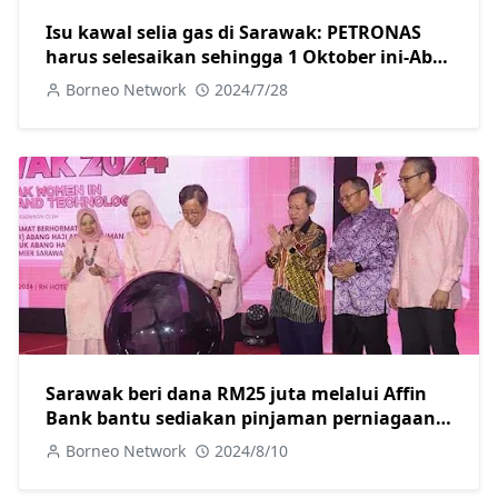
Isu kawal selia gas di Sarawak: PETRONAS
harus selesaikan sehingga 1 Oktober ini-Abg
Jo
Borneo Network
2024/7/28
Sarawak beri dana RM25 juta melalui Affin
Bank bantu sediakan pinjaman perniagaan
khas untuk usahawan wanita
Borneo Network
2024/8/10