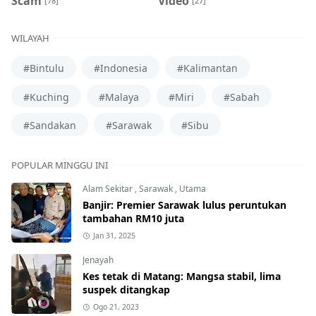
Scam
Video
[78]
[27]
WILAYAH
#Bintulu
#Indonesia
#Kalimantan
#Kuching
#Malaya
#Miri
#Sabah
#Sandakan
#Sarawak
#Sibu
POPULAR MINGGU INI
Alam Sekitar
,
Sarawak
,
Utama
Banjir: Premier Sarawak lulus peruntukan
tambahan RM10 juta
Jan 31, 2025
Jenayah
Kes tetak di Matang: Mangsa stabil, lima
suspek ditangkap
Ogo 21, 2023