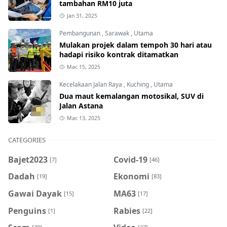
tambahan RM10 juta
Jan 31, 2025
Pembangunan
,
Sarawak
,
Utama
Mulakan projek dalam tempoh 30 hari atau
hadapi risiko kontrak ditamatkan
Mac 15, 2025
Kecelakaan Jalan Raya
,
Kuching
,
Utama
Dua maut kemalangan motosikal, SUV di
Jalan Astana
Mac 13, 2025
CATEGORIES
Bajet2023
Covid-19
[7]
[46]
Dadah
Ekonomi
[19]
[83]
Gawai Dayak
MA63
[15]
[17]
Penguins
Rabies
[1]
[22]