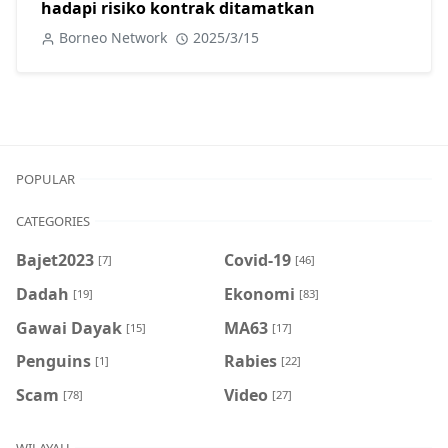
hadapi risiko kontrak ditamatkan
Borneo Network
2025/3/15
POPULAR
CATEGORIES
Bajet2023
Covid-19
[7]
[46]
Dadah
Ekonomi
[19]
[83]
Gawai Dayak
MA63
[15]
[17]
Penguins
Rabies
[1]
[22]
Scam
Video
[78]
[27]
WILAYAH