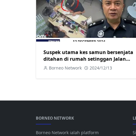
Suspek utama kes samun bersenjata
ditahan di rumah setinggan Jalan
Semumok Betong
Borneo Network
2024/12/13
BORNEO NETWORK
L
Borneo Network ialah platform
S