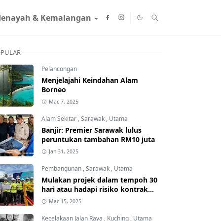
Jenayah & Kemalangan
PULAR
Pelancongan
Menjelajahi Keindahan Alam
Borneo
Mac 7, 2025
Alam Sekitar
,
Sarawak
,
Utama
Banjir: Premier Sarawak lulus
peruntukan tambahan RM10 juta
Jan 31, 2025
Pembangunan
,
Sarawak
,
Utama
Mulakan projek dalam tempoh 30
hari atau hadapi risiko kontrak
ditamatkan
Mac 15, 2025
Kecelakaan Jalan Raya
,
Kuching
,
Utama