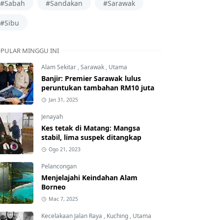
#Sabah
#Sandakan
#Sarawak
#Sibu
PULAR MINGGU INI
Alam Sekitar
,
Sarawak
,
Utama
Banjir: Premier Sarawak lulus
peruntukan tambahan RM10 juta
Jan 31, 2025
Jenayah
Kes tetak di Matang: Mangsa
stabil, lima suspek ditangkap
Ogo 21, 2023
Pelancongan
Menjelajahi Keindahan Alam
Borneo
Mac 7, 2025
Kecelakaan Jalan Raya
,
Kuching
,
Utama