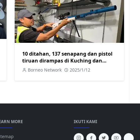
10 ditahan, 137 senapang dan pistol
tiruan dirampas di Kuching dan
Samarahan
Borneo Network
2025/1/12
EARN MORE
IKUTI KAMI
itemap