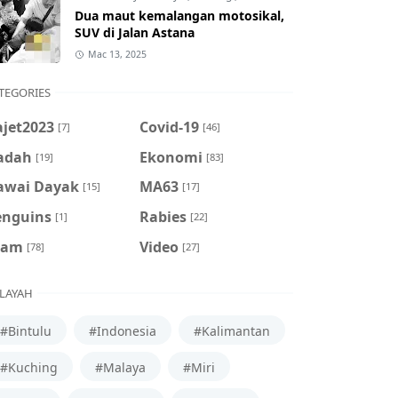
Dua maut kemalangan motosikal,
SUV di Jalan Astana
Mac 13, 2025
TEGORIES
ajet2023
Covid-19
[7]
[46]
adah
Ekonomi
[19]
[83]
awai Dayak
MA63
[15]
[17]
enguins
Rabies
[1]
[22]
cam
Video
[78]
[27]
LAYAH
#Bintulu
#Indonesia
#Kalimantan
#Kuching
#Malaya
#Miri