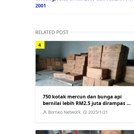
2001
RELATED POST
750 kotak mercun dan bunga api
bernilai lebih RM2.5 juta dirampas di
Kuching dan Miri, dua ditangkap
Borneo Network
2025/1/21