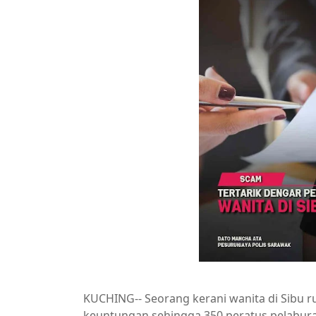
KUCHING-- Seorang kerani wanita di Sibu 
keuntungan sehingga 350 peratus pelabura