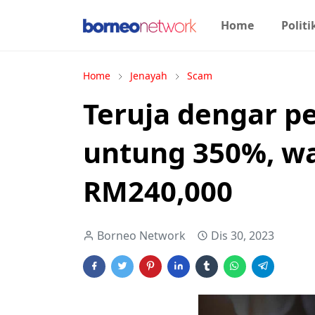
Home
Politi
Home
Jenayah
Scam
Teruja dengar p
untung 350%, wan
RM240,000
Borneo Network
Dis 30, 2023