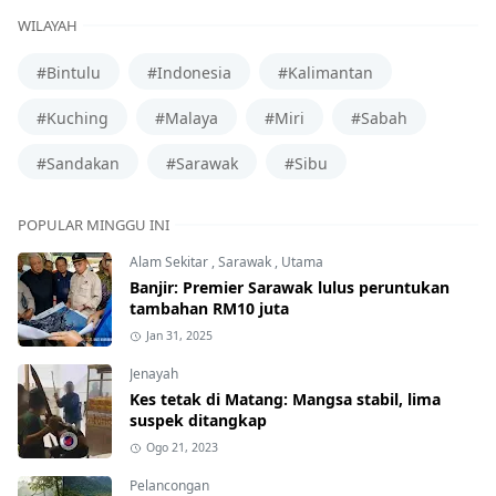
WILAYAH
#Bintulu
#Indonesia
#Kalimantan
#Kuching
#Malaya
#Miri
#Sabah
#Sandakan
#Sarawak
#Sibu
POPULAR MINGGU INI
Alam Sekitar
,
Sarawak
,
Utama
Banjir: Premier Sarawak lulus peruntukan
tambahan RM10 juta
Jan 31, 2025
Jenayah
Kes tetak di Matang: Mangsa stabil, lima
suspek ditangkap
Ogo 21, 2023
Pelancongan