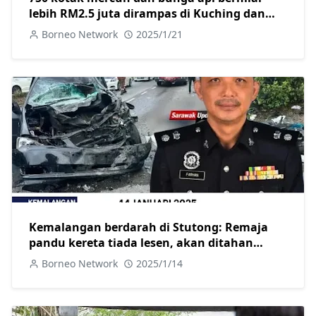
lebih RM2.5 juta dirampas di Kuching dan
Miri, dua ditangkap
Borneo Network
2025/1/21
Kemalangan berdarah di Stutong: Remaja
pandu kereta tiada lesen, akan ditahan
selepas dirawat
Borneo Network
2025/1/14