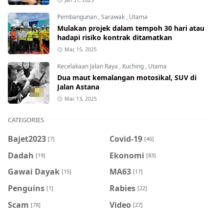
Jan 31, 2025
Pembangunan
,
Sarawak
,
Utama
Mulakan projek dalam tempoh 30 hari atau
hadapi risiko kontrak ditamatkan
Mac 15, 2025
Kecelakaan Jalan Raya
,
Kuching
,
Utama
Dua maut kemalangan motosikal, SUV di
Jalan Astana
Mac 13, 2025
CATEGORIES
Bajet2023
Covid-19
[7]
[46]
Dadah
Ekonomi
[19]
[83]
Gawai Dayak
MA63
[15]
[17]
Penguins
Rabies
[1]
[22]
Scam
Video
[78]
[27]