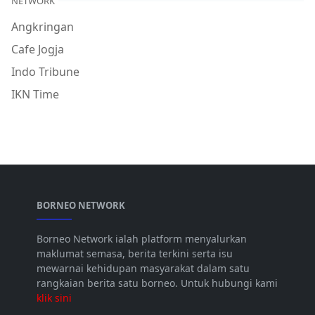
NETWORK
Angkringan
Cafe Jogja
Indo Tribune
IKN Time
BORNEO NETWORK
Borneo Network ialah platform menyalurkan
maklumat semasa, berita terkini serta isu
mewarnai kehidupan masyarakat dalam satu
rangkaian berita satu borneo. Untuk hubungi kami
klik sini