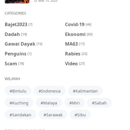
Mac 15, 2025
CATEGORIES
Bajet2023
Covid-19
[7]
[46]
Dadah
Ekonomi
[19]
[83]
Gawai Dayak
MA63
[15]
[17]
Penguins
Rabies
[1]
[22]
Scam
Video
[78]
[27]
WILAYAH
#Bintulu
#Indonesia
#Kalimantan
#Kuching
#Malaya
#Miri
#Sabah
#Sandakan
#Sarawak
#Sibu