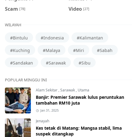
Scam
Video
[78]
[27]
WILAYAH
#Bintulu
#Indonesia
#Kalimantan
#Kuching
#Malaya
#Miri
#Sabah
#Sandakan
#Sarawak
#Sibu
POPULAR MINGGU INI
Alam Sekitar
,
Sarawak
,
Utama
Banjir: Premier Sarawak lulus peruntukan
tambahan RM10 juta
Jan 31, 2025
Jenayah
Kes tetak di Matang: Mangsa stabil, lima
suspek ditangkap