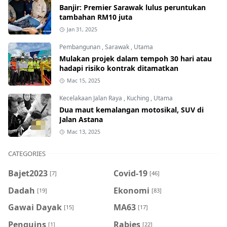
Banjir: Premier Sarawak lulus peruntukan
tambahan RM10 juta
Jan 31, 2025
Pembangunan
,
Sarawak
,
Utama
Mulakan projek dalam tempoh 30 hari atau
hadapi risiko kontrak ditamatkan
Mac 15, 2025
Kecelakaan Jalan Raya
,
Kuching
,
Utama
Dua maut kemalangan motosikal, SUV di
Jalan Astana
Mac 13, 2025
CATEGORIES
Bajet2023
Covid-19
[7]
[46]
Dadah
Ekonomi
[19]
[83]
Gawai Dayak
MA63
[15]
[17]
Penguins
Rabies
[1]
[22]