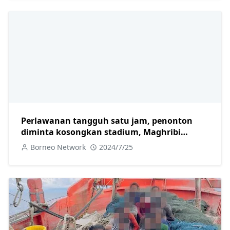
Perlawanan tangguh satu jam, penonton
diminta kosongkan stadium, Maghribi
aibkan Argentina 2-1
Borneo Network
2024/7/25