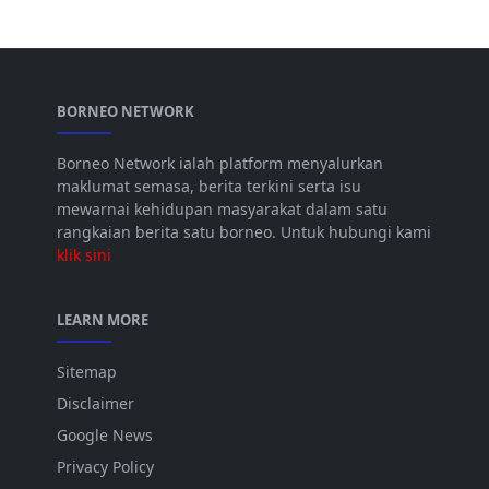
BORNEO NETWORK
Borneo Network ialah platform menyalurkan
maklumat semasa, berita terkini serta isu
mewarnai kehidupan masyarakat dalam satu
rangkaian berita satu borneo. Untuk hubungi kami
klik sini
LEARN MORE
Sitemap
Disclaimer
Google News
Privacy Policy