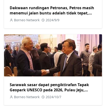
Dakwaan rundingan Petronas, Petros masih
menemui jalan buntu adalah tidak tepat,
tegas Abg Jo
Borneo Network
2024/9/9
Sarawak sasar dapat pengiktirafan Tapak
Geopark UNESCO pada 2026, Pulau Jeju,
Korea jadi tanda aras
Borneo Network
2024/10/7