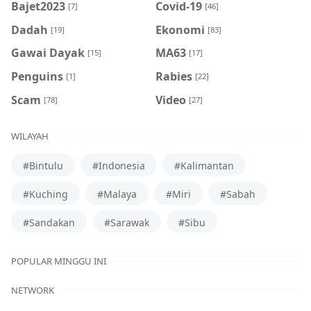
Bajet2023
Covid-19
[7]
[46]
Dadah
Ekonomi
[19]
[83]
Gawai Dayak
MA63
[15]
[17]
Penguins
Rabies
[1]
[22]
Scam
Video
[78]
[27]
WILAYAH
#Bintulu
#Indonesia
#Kalimantan
#Kuching
#Malaya
#Miri
#Sabah
#Sandakan
#Sarawak
#Sibu
POPULAR MINGGU INI
NETWORK