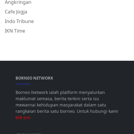
Angkringan
Cafe Jogja
Indo Tribune
IKN Time
BORNEO NETWORK
Borneo Network ialah platform menyalurkan
maklumat semasa, berita terkini serta isu
mewarnai kehidupan masyarakat dalam satu
rangkaian berita satu borneo. Untuk hubungi kami
klik sini