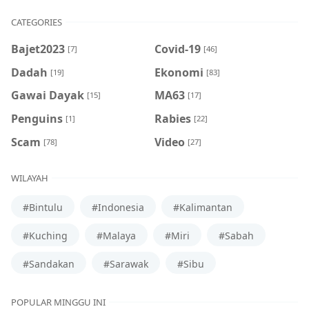
CATEGORIES
Bajet2023
Covid-19
[7]
[46]
Dadah
Ekonomi
[19]
[83]
Gawai Dayak
MA63
[15]
[17]
Penguins
Rabies
[1]
[22]
Scam
Video
[78]
[27]
WILAYAH
#Bintulu
#Indonesia
#Kalimantan
#Kuching
#Malaya
#Miri
#Sabah
#Sandakan
#Sarawak
#Sibu
POPULAR MINGGU INI