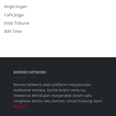
Angkringan
Cafe Jogja
Indo Tribune
IKN Time
BORNEO NETWORK
Borneo Network ialah platform menyalurkan
maklumat semasa, berita terkini serta isu
mewarnai kehidupan masyarakat dalam satu
rangkaian berita satu borneo. Untuk hubungi kami
klik sini