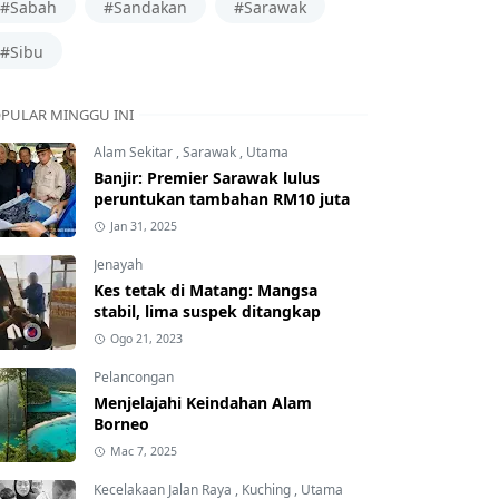
#Sabah
#Sandakan
#Sarawak
#Sibu
PULAR MINGGU INI
Alam Sekitar
,
Sarawak
,
Utama
Banjir: Premier Sarawak lulus
peruntukan tambahan RM10 juta
Jan 31, 2025
Jenayah
Kes tetak di Matang: Mangsa
stabil, lima suspek ditangkap
Ogo 21, 2023
Pelancongan
Menjelajahi Keindahan Alam
Borneo
Mac 7, 2025
Kecelakaan Jalan Raya
,
Kuching
,
Utama