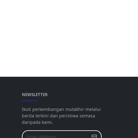
NEWSLETTER
Ikuti perkembangan mutakhir melalui
berita terkini dan peristiwa semasa
daripada kami.