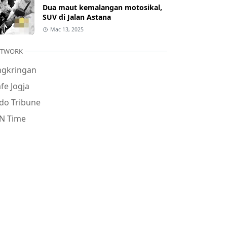
Dua maut kemalangan motosikal,
SUV di Jalan Astana
Mac 13, 2025
ETWORK
ngkringan
fe Jogja
do Tribune
N Time