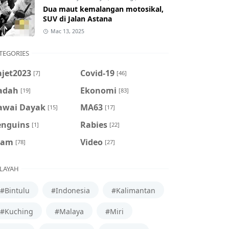
Dua maut kemalangan motosikal,
SUV di Jalan Astana
Mac 13, 2025
TEGORIES
ajet2023
Covid-19
[7]
[46]
adah
Ekonomi
[19]
[83]
awai Dayak
MA63
[15]
[17]
enguins
Rabies
[1]
[22]
cam
Video
[78]
[27]
LAYAH
#Bintulu
#Indonesia
#Kalimantan
#Kuching
#Malaya
#Miri