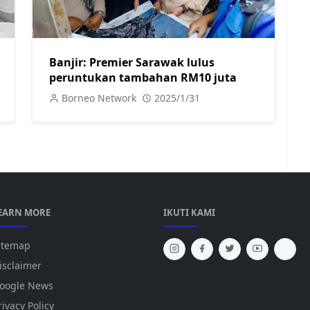
Banjir: Premier Sarawak lulus
peruntukan tambahan RM10 juta
Borneo Network
2025/1/31
EARN MORE
IKUTI KAMI
itemap
isclaimer
oogle News
rivacy Policy