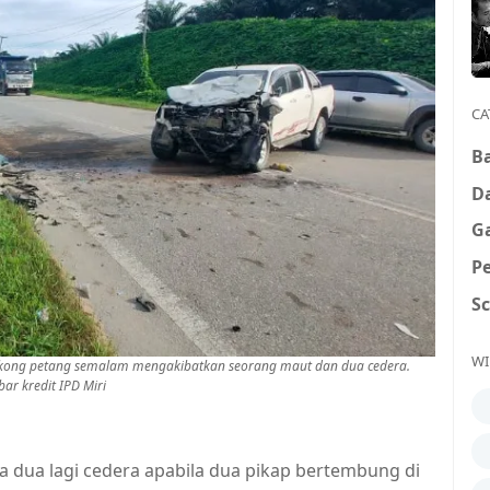
CA
B
D
G
P
S
WI
akong petang semalam mengakibatkan seorang maut dan dua cedera.
r kredit IPD Miri
ua lagi cedera apabila dua pikap bertembung di