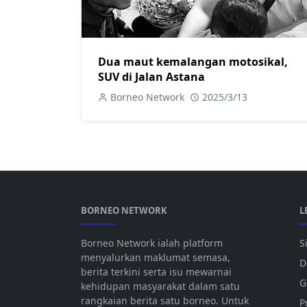
Dua maut kemalangan motosikal,
SUV di Jalan Astana
Borneo Network
2025/3/13
BORNEO NETWORK
L
Borneo Network ialah platform
S
menyalurkan maklumat semasa,
D
berita terkini serta isu mewarnai
G
kehidupan masyarakat dalam satu
rangkaian berita satu borneo. Untuk
P