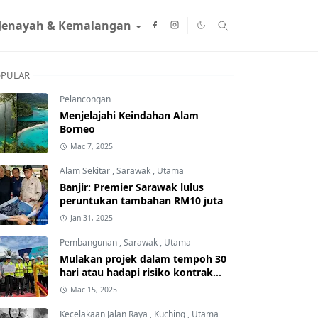
Jenayah & Kemalangan
PULAR
Pelancongan
Menjelajahi Keindahan Alam
Borneo
Mac 7, 2025
Alam Sekitar
,
Sarawak
,
Utama
Banjir: Premier Sarawak lulus
peruntukan tambahan RM10 juta
Jan 31, 2025
Pembangunan
,
Sarawak
,
Utama
Mulakan projek dalam tempoh 30
hari atau hadapi risiko kontrak
ditamatkan
Mac 15, 2025
Kecelakaan Jalan Raya
,
Kuching
,
Utama