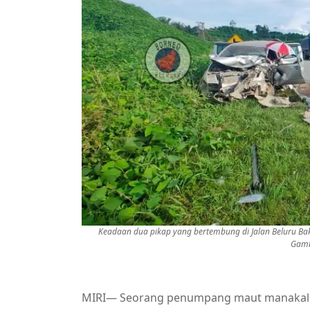
Keadaan dua pikap yang bertembung di Jalan Beluru B
Gamba
MIRI— Seorang penumpang maut manakala d