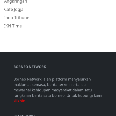
Angkringan
Cafe Jogja
Indo Tribune
IKN Time
BORNEO NETWORK
Borneo Network ialah platform menyalurkan
maklumat semasa, berita terkini serta isu
mewarnai kehidupan masyarakat dalam satu
rangkaian berita satu borneo. Untuk hubungi kami
klik sini