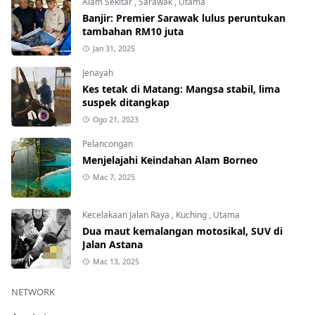
Alam Sekitar
,
Sarawak
,
Utama
Banjir: Premier Sarawak lulus peruntukan
tambahan RM10 juta
Jan 31, 2025
Jenayah
Kes tetak di Matang: Mangsa stabil, lima
suspek ditangkap
Ogo 21, 2023
Pelancongan
Menjelajahi Keindahan Alam Borneo
Mac 7, 2025
Kecelakaan Jalan Raya
,
Kuching
,
Utama
Dua maut kemalangan motosikal, SUV di
Jalan Astana
Mac 13, 2025
NETWORK