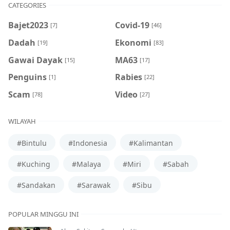
CATEGORIES
Bajet2023
Covid-19
[7]
[46]
Dadah
Ekonomi
[19]
[83]
Gawai Dayak
MA63
[15]
[17]
Penguins
Rabies
[1]
[22]
Scam
Video
[78]
[27]
WILAYAH
#Bintulu
#Indonesia
#Kalimantan
#Kuching
#Malaya
#Miri
#Sabah
#Sandakan
#Sarawak
#Sibu
POPULAR MINGGU INI