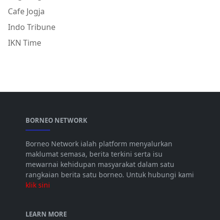
Cafe Jogja
Indo Tribune
IKN Time
BORNEO NETWORK
Borneo Network ialah platform menyalurkan
maklumat semasa, berita terkini serta isu
mewarnai kehidupan masyarakat dalam satu
rangkaian berita satu borneo. Untuk hubungi kami
klik sini
LEARN MORE