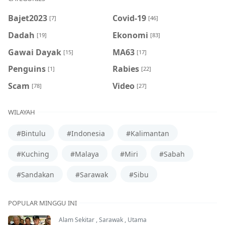
Bajet2023
Covid-19
[7]
[46]
Dadah
Ekonomi
[19]
[83]
Gawai Dayak
MA63
[15]
[17]
Penguins
Rabies
[1]
[22]
Scam
Video
[78]
[27]
WILAYAH
#Bintulu
#Indonesia
#Kalimantan
#Kuching
#Malaya
#Miri
#Sabah
#Sandakan
#Sarawak
#Sibu
POPULAR MINGGU INI
Alam Sekitar
,
Sarawak
,
Utama