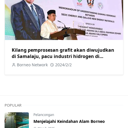
Kilang pemprosesan grafit akan diwujudkan
di Samalaju, pacu industri hidrogen di
Sarawak: Abang Johari
Borneo Network
2024/2/2
POPULAR
Pelancongan
Menjelajahi Keindahan Alam Borneo