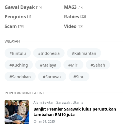
Gawai Dayak
MA63
[15]
[17]
Penguins
Rabies
[1]
[22]
Scam
Video
[78]
[27]
WILAYAH
#Bintulu
#Indonesia
#Kalimantan
#Kuching
#Malaya
#Miri
#Sabah
#Sandakan
#Sarawak
#Sibu
POPULAR MINGGU INI
Alam Sekitar
,
Sarawak
,
Utama
Banjir: Premier Sarawak lulus peruntukan
tambahan RM10 juta
Jan 31, 2025