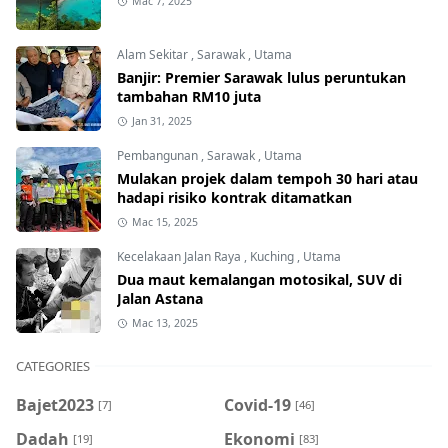
Mac 7, 2025
Alam Sekitar
,
Sarawak
,
Utama
Banjir: Premier Sarawak lulus peruntukan
tambahan RM10 juta
Jan 31, 2025
Pembangunan
,
Sarawak
,
Utama
Mulakan projek dalam tempoh 30 hari atau
hadapi risiko kontrak ditamatkan
Mac 15, 2025
Kecelakaan Jalan Raya
,
Kuching
,
Utama
Dua maut kemalangan motosikal, SUV di
Jalan Astana
Mac 13, 2025
CATEGORIES
Bajet2023
Covid-19
[7]
[46]
Dadah
Ekonomi
[19]
[83]