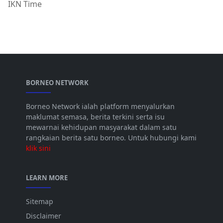
IKN Time
BORNEO NETWORK
Borneo Network ialah platform menyalurkan
maklumat semasa, berita terkini serta isu
mewarnai kehidupan masyarakat dalam satu
rangkaian berita satu borneo. Untuk hubungi kami
klik sini
LEARN MORE
Sitemap
Disclaimer