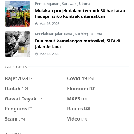
Pembangunan
,
Sarawak
,
Utama
Mulakan projek dalam tempoh 30 hari atau
hadapi risiko kontrak ditamatkan
Mac 15, 2025
Kecelakaan Jalan Raya
,
Kuching
,
Utama
Dua maut kemalangan motosikal, SUV di
Jalan Astana
Mac 13, 2025
CATEGORIES
Bajet2023
Covid-19
[7]
[46]
Dadah
Ekonomi
[19]
[83]
Gawai Dayak
MA63
[15]
[17]
Penguins
Rabies
[1]
[22]
Scam
Video
[78]
[27]