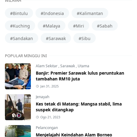
WILAYAH
#Bintulu
#Indonesia
#Kalimantan
#Kuching
#Malaya
#Miri
#Sabah
#Sandakan
#Sarawak
#Sibu
POPULAR MINGGU INI
Alam Sekitar
,
Sarawak
,
Utama
Banjir: Premier Sarawak lulus peruntukan
tambahan RM10 juta
Jan 31, 2025
Jenayah
Kes tetak di Matang: Mangsa stabil, lima
suspek ditangkap
Ogo 21, 2023
Pelancongan
Menjelajahi Keindahan Alam Borneo