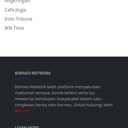
Angkringan
Cafe Jogja
Indo Tribune
IKN Time
BORNEO NETWORK
Borneo Network ialah platform menyalurkan
maklumat semasa, berita terkini serta isu
mewarnai kehidupan masyarakat dalam satu
rangkaian berita satu borneo. Untuk hubungi kami
klik sini
LEARN MORE