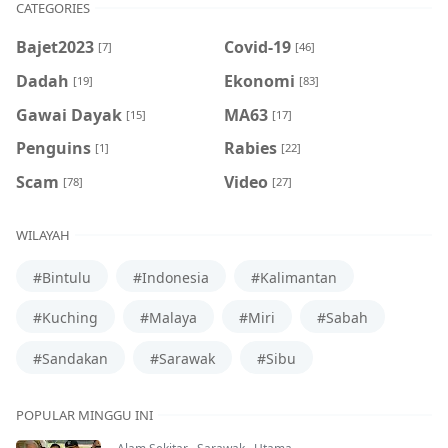
CATEGORIES
Bajet2023
Covid-19
[7]
[46]
Dadah
Ekonomi
[19]
[83]
Gawai Dayak
MA63
[15]
[17]
Penguins
Rabies
[1]
[22]
Scam
Video
[78]
[27]
WILAYAH
#Bintulu
#Indonesia
#Kalimantan
#Kuching
#Malaya
#Miri
#Sabah
#Sandakan
#Sarawak
#Sibu
POPULAR MINGGU INI