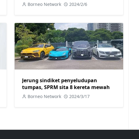
Tahan Dua Pengurus Besar dan
Borneo Network
2024/2/6
Reman Seorang Pengarah Urusan
Jerung sindiket penyeludupan
tumpas, SPRM sita 8 kereta mewah
Borneo Network
2024/3/17