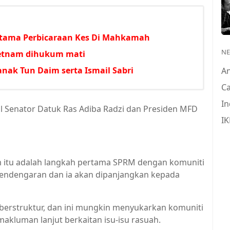
Utama Perbicaraan Kes Di Mahkamah
N
ietnam dihukum mati
nak Tun Daim serta Ismail Sabri
A
Ca
In
l Senator Datuk Ras Adiba Radzi dan Presiden MFD
IK
rm itu adalah langkah pertama SPRM dengan komuniti
endengaran dan ia akan dipanjangkan kepada
u berstruktur, dan ini mungkin menyukarkan komuniti
luman lanjut berkaitan isu-isu rasuah.