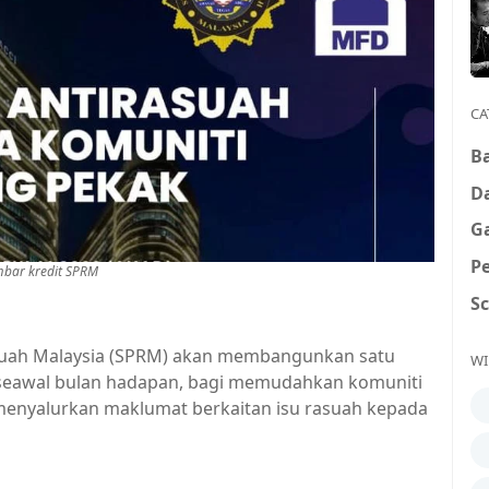
CA
B
D
G
P
bar kredit SPRM
S
uah Malaysia (SPRM) akan membangunkan satu
WI
 seawal bulan hadapan, bagi memudahkan komuniti
enyalurkan maklumat berkaitan isu rasuah kepada