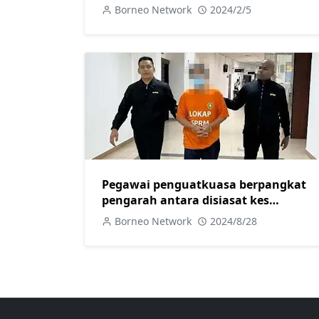
Mahkamah
Borneo Network
2024/2/5
Pegawai penguatkuasa berpangkat
pengarah antara disiasat kes
penyeludupan diesel di Sibu
Borneo Network
2024/8/28