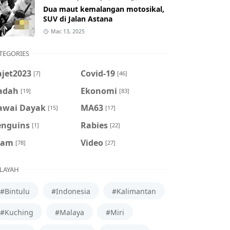
Dua maut kemalangan motosikal,
SUV di Jalan Astana
Mac 13, 2025
TEGORIES
ajet2023
Covid-19
[7]
[46]
adah
Ekonomi
[19]
[83]
awai Dayak
MA63
[15]
[17]
enguins
Rabies
[1]
[22]
cam
Video
[78]
[27]
LAYAH
#Bintulu
#Indonesia
#Kalimantan
#Kuching
#Malaya
#Miri