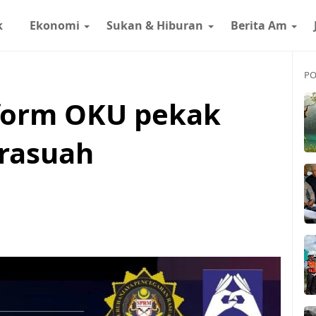
k
Ekonomi
Sukan & Hiburan
Berita Am
PO
tform OKU pekak
 rasuah