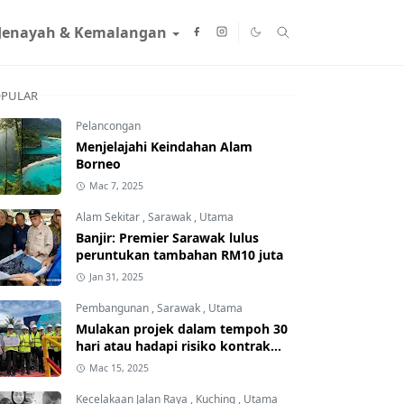
Jenayah & Kemalangan
PULAR
Pelancongan
Menjelajahi Keindahan Alam
Borneo
Mac 7, 2025
Alam Sekitar
,
Sarawak
,
Utama
Banjir: Premier Sarawak lulus
peruntukan tambahan RM10 juta
Jan 31, 2025
Pembangunan
,
Sarawak
,
Utama
Mulakan projek dalam tempoh 30
hari atau hadapi risiko kontrak
ditamatkan
Mac 15, 2025
Kecelakaan Jalan Raya
,
Kuching
,
Utama