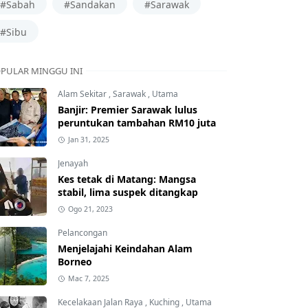
#Sabah
#Sandakan
#Sarawak
#Sibu
PULAR MINGGU INI
Alam Sekitar
,
Sarawak
,
Utama
Banjir: Premier Sarawak lulus
peruntukan tambahan RM10 juta
Jan 31, 2025
Jenayah
Kes tetak di Matang: Mangsa
stabil, lima suspek ditangkap
Ogo 21, 2023
Pelancongan
Menjelajahi Keindahan Alam
Borneo
Mac 7, 2025
Kecelakaan Jalan Raya
,
Kuching
,
Utama