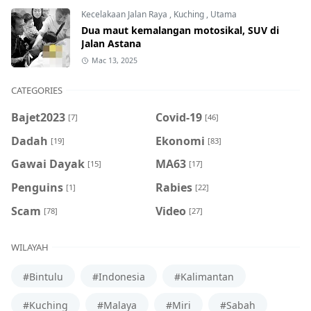
Kecelakaan Jalan Raya
,
Kuching
,
Utama
Dua maut kemalangan motosikal, SUV di
Jalan Astana
Mac 13, 2025
CATEGORIES
Bajet2023
Covid-19
[7]
[46]
Dadah
Ekonomi
[19]
[83]
Gawai Dayak
MA63
[15]
[17]
Penguins
Rabies
[1]
[22]
Scam
Video
[78]
[27]
WILAYAH
#Bintulu
#Indonesia
#Kalimantan
#Kuching
#Malaya
#Miri
#Sabah