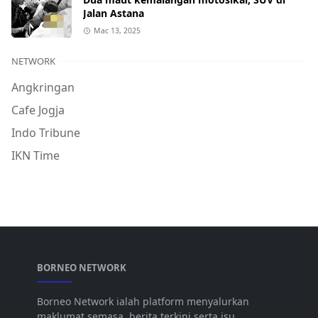
Jalan Astana
Mac 13, 2025
NETWORK
Angkringan
Cafe Jogja
Indo Tribune
IKN Time
BORNEO NETWORK
Borneo Network ialah platform menyalurkan
maklumat semasa, berita terkini serta isu