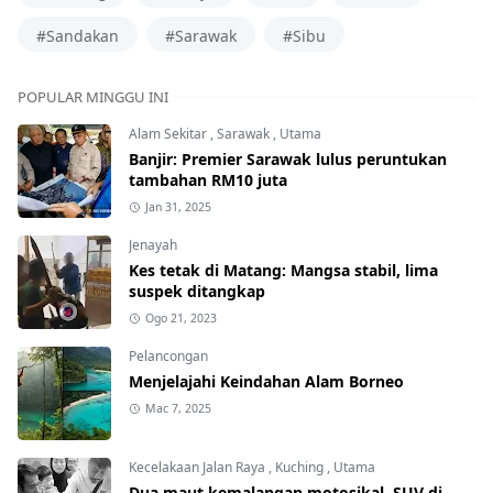
#Sandakan
#Sarawak
#Sibu
POPULAR MINGGU INI
Alam Sekitar
,
Sarawak
,
Utama
Banjir: Premier Sarawak lulus peruntukan
tambahan RM10 juta
Jan 31, 2025
Jenayah
Kes tetak di Matang: Mangsa stabil, lima
suspek ditangkap
Ogo 21, 2023
Pelancongan
Menjelajahi Keindahan Alam Borneo
Mac 7, 2025
Kecelakaan Jalan Raya
,
Kuching
,
Utama
Dua maut kemalangan motosikal, SUV di