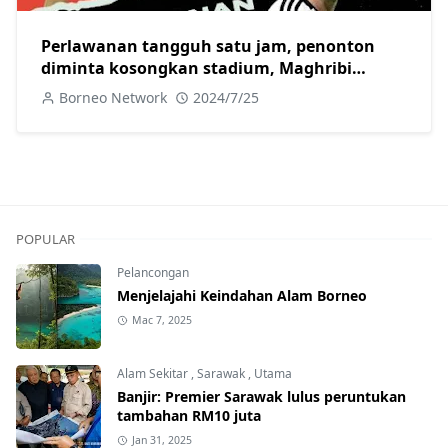
Perlawanan tangguh satu jam, penonton
diminta kosongkan stadium, Maghribi
aibkan Argentina 2-1
Borneo Network
2024/7/25
POPULAR
Pelancongan
Menjelajahi Keindahan Alam Borneo
Mac 7, 2025
Alam Sekitar
,
Sarawak
,
Utama
Banjir: Premier Sarawak lulus peruntukan
tambahan RM10 juta
Jan 31, 2025