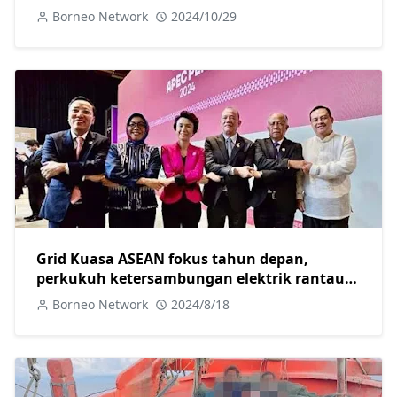
Borneo Network
2024/10/29
Grid Kuasa ASEAN fokus tahun depan,
perkukuh ketersambungan elektrik rantau
ASEAN- TPM Fadillah
Borneo Network
2024/8/18