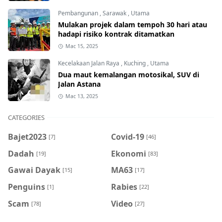
Pembangunan
,
Sarawak
,
Utama
Mulakan projek dalam tempoh 30 hari atau
hadapi risiko kontrak ditamatkan
Mac 15, 2025
Kecelakaan Jalan Raya
,
Kuching
,
Utama
Dua maut kemalangan motosikal, SUV di
Jalan Astana
Mac 13, 2025
CATEGORIES
Bajet2023
Covid-19
[7]
[46]
Dadah
Ekonomi
[19]
[83]
Gawai Dayak
MA63
[15]
[17]
Penguins
Rabies
[1]
[22]
Scam
Video
[78]
[27]