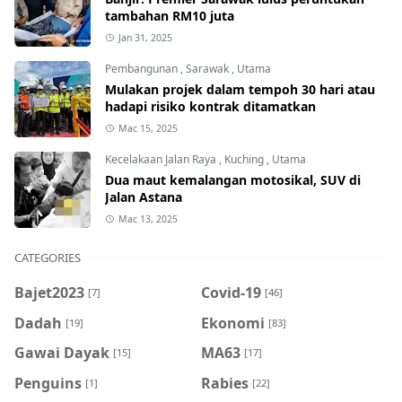
tambahan RM10 juta
Jan 31, 2025
Pembangunan
,
Sarawak
,
Utama
Mulakan projek dalam tempoh 30 hari atau
hadapi risiko kontrak ditamatkan
Mac 15, 2025
Kecelakaan Jalan Raya
,
Kuching
,
Utama
Dua maut kemalangan motosikal, SUV di
Jalan Astana
Mac 13, 2025
CATEGORIES
Bajet2023
Covid-19
[7]
[46]
Dadah
Ekonomi
[19]
[83]
Gawai Dayak
MA63
[15]
[17]
Penguins
Rabies
[1]
[22]