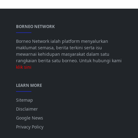
BORNEO NETWORK
Borneo Network ialah platform menyalurkan
maklumat semasa, berita terkini serta isu
mewarnai kehidupan masyarakat dalam satu
rangkaian berita satu borneo. Untuk hubungi kami
klik sini
LEARN MORE
Sitemap
Disclaimer
Google News
Privacy Policy