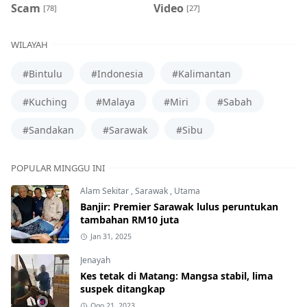
Scam
Video
[78]
[27]
WILAYAH
#Bintulu
#Indonesia
#Kalimantan
#Kuching
#Malaya
#Miri
#Sabah
#Sandakan
#Sarawak
#Sibu
POPULAR MINGGU INI
Alam Sekitar
,
Sarawak
,
Utama
Banjir: Premier Sarawak lulus peruntukan
tambahan RM10 juta
Jan 31, 2025
Jenayah
Kes tetak di Matang: Mangsa stabil, lima
suspek ditangkap
Ogo 21, 2023