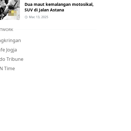
Dua maut kemalangan motosikal,
SUV di Jalan Astana
Mac 13, 2025
ETWORK
ngkringan
fe Jogja
do Tribune
N Time