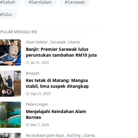
#Sabah
#Sandakan
#Sarawak
#Sibu
PULAR MINGGU INI
Alam Sekitar
,
Sarawak
,
Utama
Banjir: Premier Sarawak lulus
peruntukan tambahan RM10 juta
Jan 31, 2025
Jenayah
Kes tetak di Matang: Mangsa
stabil, lima suspek ditangkap
Ogo 21, 2023
Pelancongan
Menjelajahi Keindahan Alam
Borneo
Mac 7, 2025
Kecelakaan Jalan Raya
,
Kuching
,
Utama