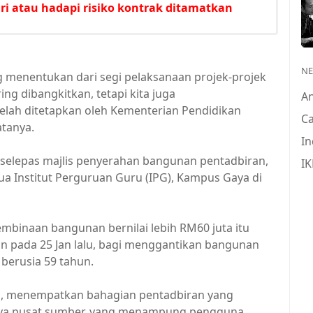
i atau hadapi risiko kontrak ditamatkan
N
g menentukan dari segi pelaksanaan projek-projek
ng dibangkitkan, tetapi kita juga
A
elah ditetapkan oleh Kementerian Pendidikan
Ca
atanya.
In
 selepas majlis penyerahan bangunan pentadbiran,
IK
a Institut Perguruan Guru (IPG), Kampus Gaya di
mbinaan bangunan bernilai lebih RM60 juta itu
an pada 25 Jan lalu, bagi menggantikan bangunan
 berusia 59 tahun.
u, menempatkan bahagian pentadbiran yang
ya pusat sumber, yang menampung pengguna