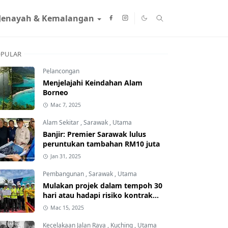
Jenayah & Kemalangan
PULAR
Pelancongan
Menjelajahi Keindahan Alam
Borneo
Mac 7, 2025
Alam Sekitar
,
Sarawak
,
Utama
Banjir: Premier Sarawak lulus
peruntukan tambahan RM10 juta
Jan 31, 2025
Pembangunan
,
Sarawak
,
Utama
Mulakan projek dalam tempoh 30
hari atau hadapi risiko kontrak
ditamatkan
Mac 15, 2025
Kecelakaan Jalan Raya
,
Kuching
,
Utama