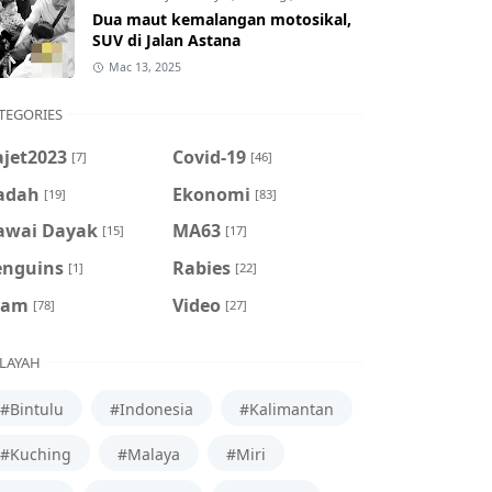
Dua maut kemalangan motosikal,
SUV di Jalan Astana
Mac 13, 2025
TEGORIES
ajet2023
Covid-19
[7]
[46]
adah
Ekonomi
[19]
[83]
awai Dayak
MA63
[15]
[17]
enguins
Rabies
[1]
[22]
cam
Video
[78]
[27]
LAYAH
#Bintulu
#Indonesia
#Kalimantan
#Kuching
#Malaya
#Miri