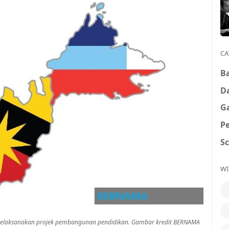
CA
B
D
G
P
S
WI
laksanakan projek pembangunan pendidikan. Gambar kredit BERNAMA