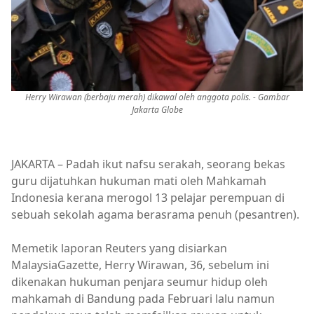
Herry Wirawan (berbaju merah) dikawal oleh anggota polis. - Gambar
Jakarta Globe
JAKARTA – Padah ikut nafsu serakah, seorang bekas
guru dijatuhkan hukuman mati oleh Mahkamah
Indonesia kerana merogol 13 pelajar perempuan di
sebuah sekolah agama berasrama penuh (pesantren).
Memetik laporan Reuters yang disiarkan
MalaysiaGazette, Herry Wirawan, 36, sebelum ini
dikenakan hukuman penjara seumur hidup oleh
mahkamah di Bandung pada Februari lalu namun