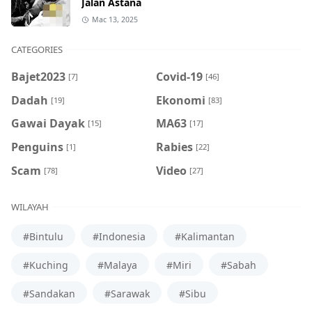
Jalan Astana
Mac 13, 2025
CATEGORIES
Bajet2023
Covid-19
[7]
[46]
Dadah
Ekonomi
[19]
[83]
Gawai Dayak
MA63
[15]
[17]
Penguins
Rabies
[1]
[22]
Scam
Video
[78]
[27]
WILAYAH
#Bintulu
#Indonesia
#Kalimantan
#Kuching
#Malaya
#Miri
#Sabah
#Sandakan
#Sarawak
#Sibu