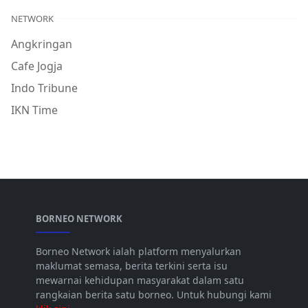
NETWORK
Angkringan
Cafe Jogja
Indo Tribune
IKN Time
BORNEO NETWORK
Borneo Network ialah platform menyalurkan
maklumat semasa, berita terkini serta isu
mewarnai kehidupan masyarakat dalam satu
rangkaian berita satu borneo. Untuk hubungi kami