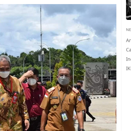
N
A
Ca
In
IK