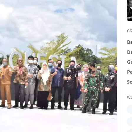
CA
B
D
G
P
S
WI