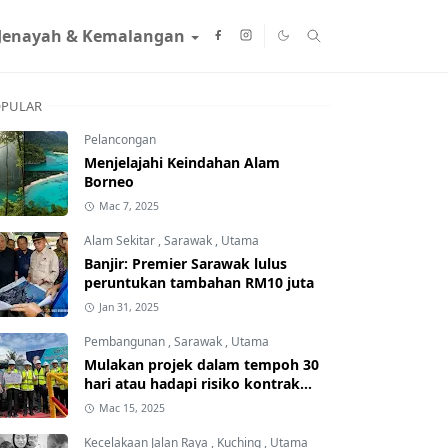
Jenayah & Kemalangan
PULAR
Pelancongan
Menjelajahi Keindahan Alam
Borneo
Mac 7, 2025
Alam Sekitar
,
Sarawak
,
Utama
Banjir: Premier Sarawak lulus
peruntukan tambahan RM10 juta
Jan 31, 2025
Pembangunan
,
Sarawak
,
Utama
Mulakan projek dalam tempoh 30
hari atau hadapi risiko kontrak
ditamatkan
Mac 15, 2025
Kecelakaan Jalan Raya
,
Kuching
,
Utama