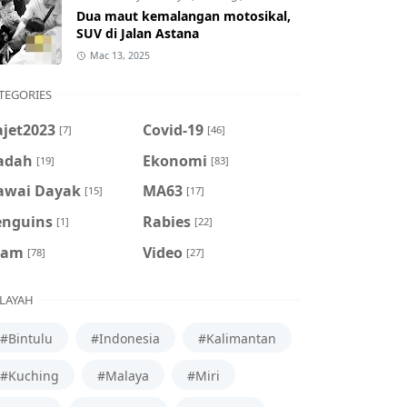
Dua maut kemalangan motosikal,
SUV di Jalan Astana
Mac 13, 2025
TEGORIES
ajet2023
Covid-19
[7]
[46]
adah
Ekonomi
[19]
[83]
awai Dayak
MA63
[15]
[17]
enguins
Rabies
[1]
[22]
cam
Video
[78]
[27]
LAYAH
#Bintulu
#Indonesia
#Kalimantan
#Kuching
#Malaya
#Miri