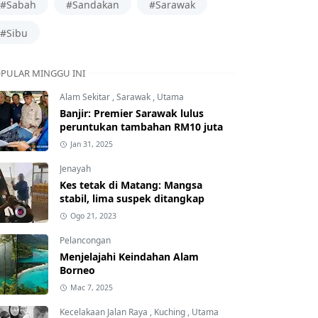
#Sabah
#Sandakan
#Sarawak
#Sibu
PULAR MINGGU INI
Alam Sekitar
,
Sarawak
,
Utama
Banjir: Premier Sarawak lulus
peruntukan tambahan RM10 juta
Jan 31, 2025
Jenayah
Kes tetak di Matang: Mangsa
stabil, lima suspek ditangkap
Ogo 21, 2023
Pelancongan
Menjelajahi Keindahan Alam
Borneo
Mac 7, 2025
Kecelakaan Jalan Raya
,
Kuching
,
Utama