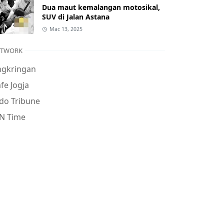
Dua maut kemalangan motosikal,
SUV di Jalan Astana
Mac 13, 2025
ETWORK
ngkringan
fe Jogja
do Tribune
N Time