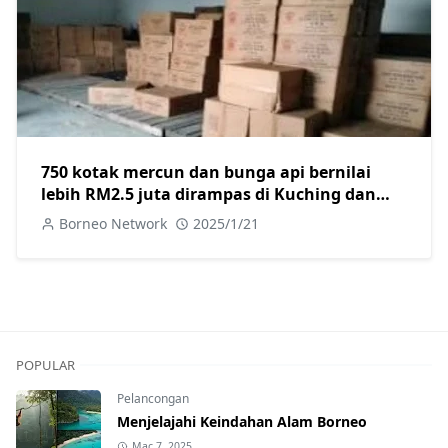
750 kotak mercun dan bunga api bernilai
lebih RM2.5 juta dirampas di Kuching dan
Miri, dua ditangkap
Borneo Network
2025/1/21
POPULAR
Pelancongan
Menjelajahi Keindahan Alam Borneo
Mac 7, 2025