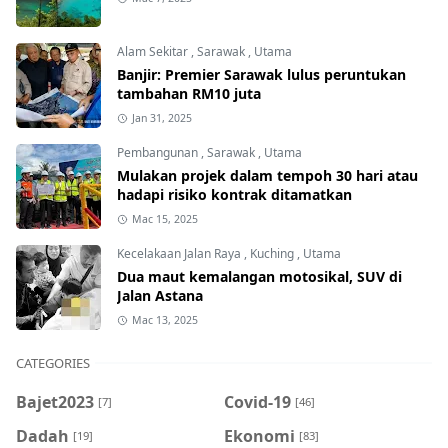
Alam Sekitar
,
Sarawak
,
Utama
Banjir: Premier Sarawak lulus peruntukan
tambahan RM10 juta
Jan 31, 2025
Pembangunan
,
Sarawak
,
Utama
Mulakan projek dalam tempoh 30 hari atau
hadapi risiko kontrak ditamatkan
Mac 15, 2025
Kecelakaan Jalan Raya
,
Kuching
,
Utama
Dua maut kemalangan motosikal, SUV di
Jalan Astana
Mac 13, 2025
CATEGORIES
Bajet2023
Covid-19
[7]
[46]
Dadah
Ekonomi
[19]
[83]