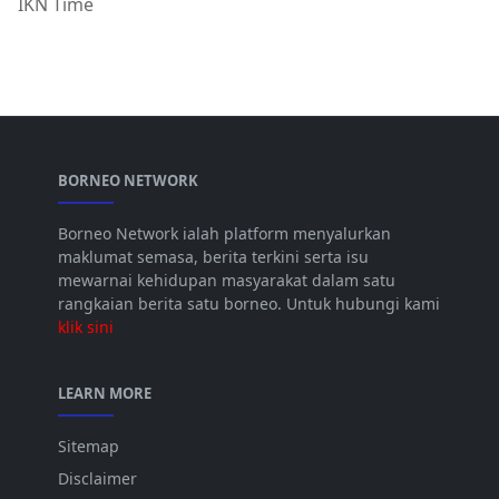
IKN Time
BORNEO NETWORK
Borneo Network ialah platform menyalurkan
maklumat semasa, berita terkini serta isu
mewarnai kehidupan masyarakat dalam satu
rangkaian berita satu borneo. Untuk hubungi kami
klik sini
LEARN MORE
Sitemap
Disclaimer