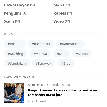
Gawai Dayak
MA63
[15]
[17]
Penguins
Rabies
[1]
[22]
Scam
Video
[78]
[27]
WILAYAH
#Bintulu
#Indonesia
#Kalimantan
#Kuching
#Malaya
#Miri
#Sabah
#Sandakan
#Sarawak
#Sibu
POPULAR MINGGU INI
Alam Sekitar
,
Sarawak
,
Utama
Banjir: Premier Sarawak lulus peruntukan
tambahan RM10 juta
Jan 31, 2025