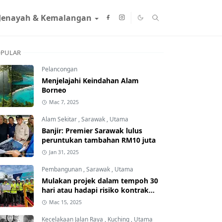
Jenayah & Kemalangan
PULAR
Pelancongan
Menjelajahi Keindahan Alam
Borneo
Mac 7, 2025
Alam Sekitar
,
Sarawak
,
Utama
Banjir: Premier Sarawak lulus
peruntukan tambahan RM10 juta
Jan 31, 2025
Pembangunan
,
Sarawak
,
Utama
Mulakan projek dalam tempoh 30
hari atau hadapi risiko kontrak
ditamatkan
Mac 15, 2025
Kecelakaan Jalan Raya
,
Kuching
,
Utama