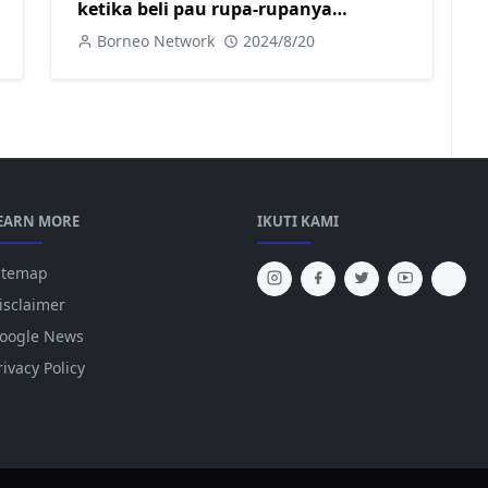
ketika beli pau rupa-rupanya
terperangkap dalam lif
Borneo Network
2024/8/20
EARN MORE
IKUTI KAMI
itemap
isclaimer
oogle News
rivacy Policy