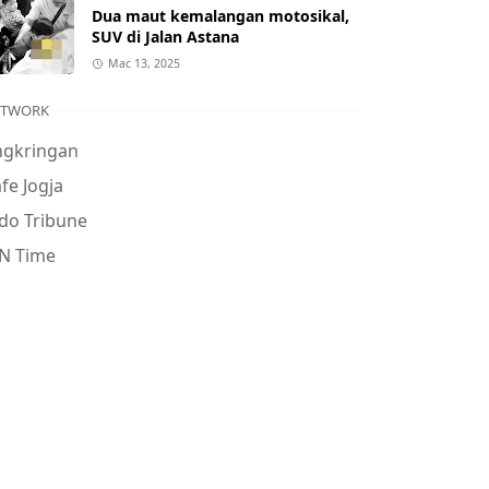
Dua maut kemalangan motosikal,
SUV di Jalan Astana
Mac 13, 2025
ETWORK
ngkringan
fe Jogja
do Tribune
N Time