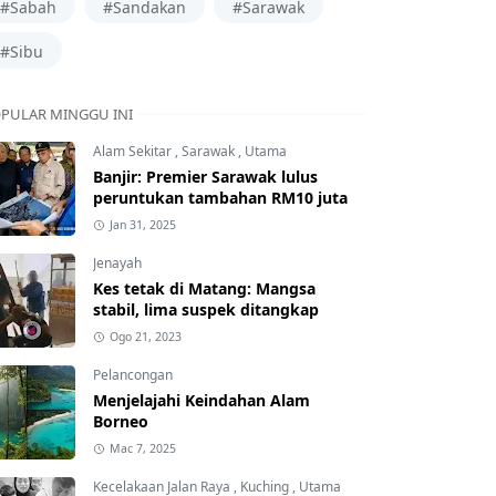
#Sabah
#Sandakan
#Sarawak
#Sibu
PULAR MINGGU INI
Alam Sekitar
,
Sarawak
,
Utama
Banjir: Premier Sarawak lulus
peruntukan tambahan RM10 juta
Jan 31, 2025
Jenayah
Kes tetak di Matang: Mangsa
stabil, lima suspek ditangkap
Ogo 21, 2023
Pelancongan
Menjelajahi Keindahan Alam
Borneo
Mac 7, 2025
Kecelakaan Jalan Raya
,
Kuching
,
Utama