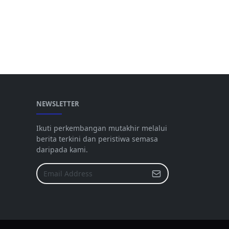
NEWSLETTER
Ikuti perkembangan mutakhir melalui
berita terkini dan peristiwa semasa
daripada kami.