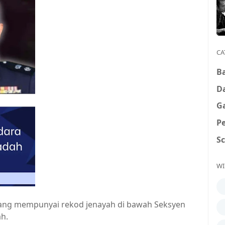
CA
B
D
G
P
S
WI
yang mempunyai rekod jenayah di bawah Seksyen
h.