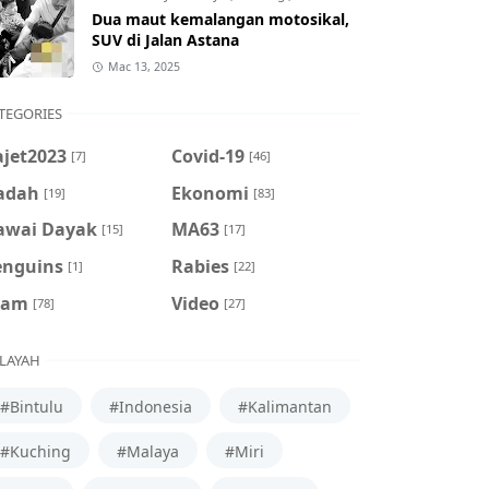
Dua maut kemalangan motosikal,
SUV di Jalan Astana
Mac 13, 2025
TEGORIES
ajet2023
Covid-19
[7]
[46]
adah
Ekonomi
[19]
[83]
awai Dayak
MA63
[15]
[17]
enguins
Rabies
[1]
[22]
cam
Video
[78]
[27]
LAYAH
#Bintulu
#Indonesia
#Kalimantan
#Kuching
#Malaya
#Miri