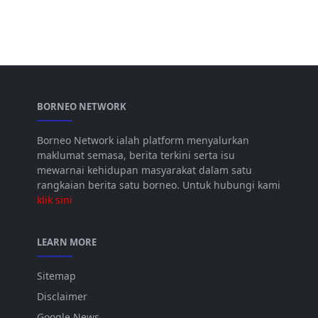
BORNEO NETWORK
Borneo Network ialah platform menyalurkan
maklumat semasa, berita terkini serta isu
mewarnai kehidupan masyarakat dalam satu
rangkaian berita satu borneo. Untuk hubungi kami
klik sini
LEARN MORE
Sitemap
Disclaimer
Google News