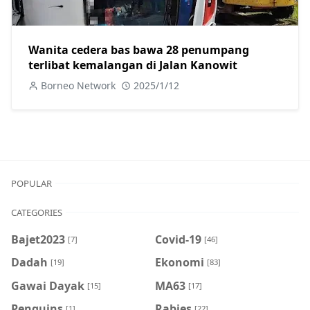
Wanita cedera bas bawa 28 penumpang
terlibat kemalangan di Jalan Kanowit
Borneo Network
2025/1/12
POPULAR
CATEGORIES
Bajet2023
Covid-19
[7]
[46]
Dadah
Ekonomi
[19]
[83]
Gawai Dayak
MA63
[15]
[17]
Penguins
Rabies
[1]
[22]