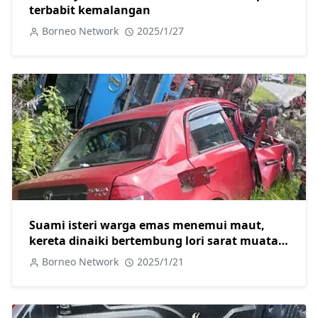
terbabit kemalangan
Borneo Network
2025/1/27
Suami isteri warga emas menemui maut,
kereta dinaiki bertembung lori sarat muatan
batu di Jalan Trusan Lawas
Borneo Network
2025/1/21