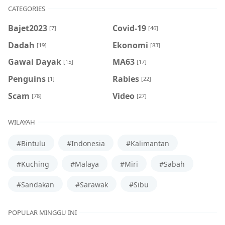
CATEGORIES
Bajet2023
Covid-19
[7]
[46]
Dadah
Ekonomi
[19]
[83]
Gawai Dayak
MA63
[15]
[17]
Penguins
Rabies
[1]
[22]
Scam
Video
[78]
[27]
WILAYAH
#Bintulu
#Indonesia
#Kalimantan
#Kuching
#Malaya
#Miri
#Sabah
#Sandakan
#Sarawak
#Sibu
POPULAR MINGGU INI