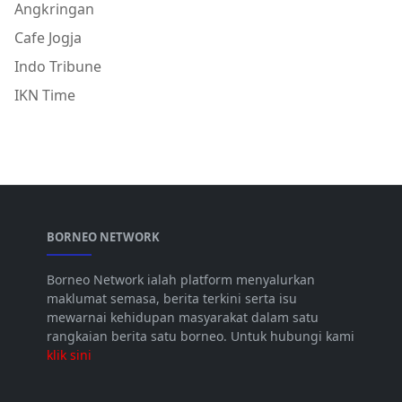
Angkringan
Cafe Jogja
Indo Tribune
IKN Time
BORNEO NETWORK
Borneo Network ialah platform menyalurkan
maklumat semasa, berita terkini serta isu
mewarnai kehidupan masyarakat dalam satu
rangkaian berita satu borneo. Untuk hubungi kami
klik sini