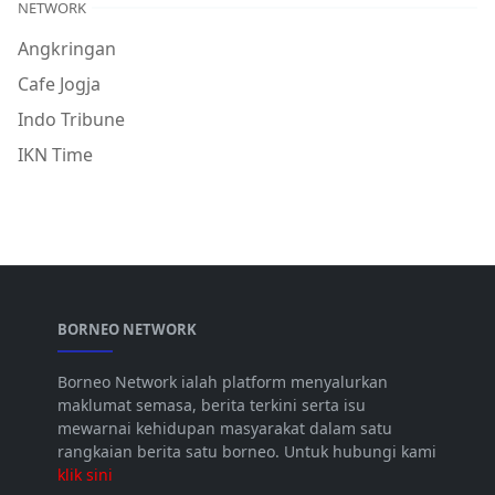
NETWORK
Angkringan
Cafe Jogja
Indo Tribune
IKN Time
BORNEO NETWORK
Borneo Network ialah platform menyalurkan
maklumat semasa, berita terkini serta isu
mewarnai kehidupan masyarakat dalam satu
rangkaian berita satu borneo. Untuk hubungi kami
klik sini