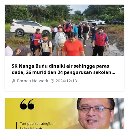
SK Nanga Budu dinaiki air sehingga paras
dada, 26 murid dan 24 pengurusan sekolah
berpindah ke kawasan selamat
Borneo Network
2024/12/13