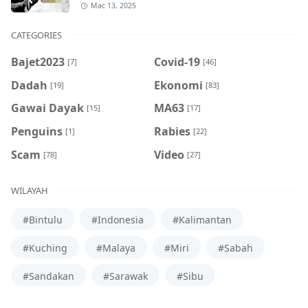
Mac 13, 2025
CATEGORIES
Bajet2023
Covid-19
[7]
[46]
Dadah
Ekonomi
[19]
[83]
Gawai Dayak
MA63
[15]
[17]
Penguins
Rabies
[1]
[22]
Scam
Video
[78]
[27]
WILAYAH
#Bintulu
#Indonesia
#Kalimantan
#Kuching
#Malaya
#Miri
#Sabah
#Sandakan
#Sarawak
#Sibu