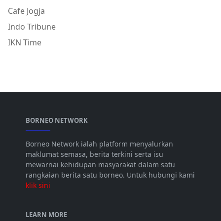
Cafe Jogja
Indo Tribune
IKN Time
BORNEO NETWORK
Borneo Network ialah platform menyalurkan
maklumat semasa, berita terkini serta isu
mewarnai kehidupan masyarakat dalam satu
rangkaian berita satu borneo. Untuk hubungi kami
klik sini
LEARN MORE