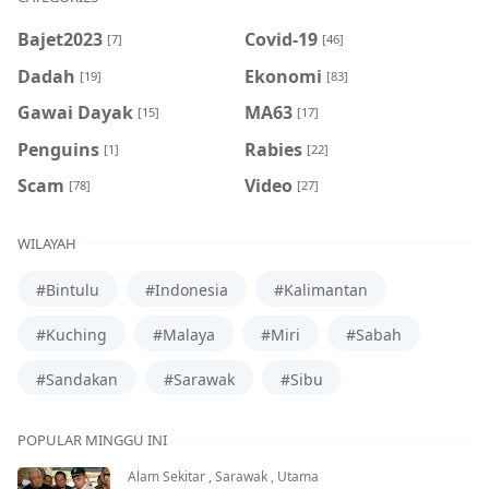
Bajet2023
Covid-19
[7]
[46]
Dadah
Ekonomi
[19]
[83]
Gawai Dayak
MA63
[15]
[17]
Penguins
Rabies
[1]
[22]
Scam
Video
[78]
[27]
WILAYAH
#Bintulu
#Indonesia
#Kalimantan
#Kuching
#Malaya
#Miri
#Sabah
#Sandakan
#Sarawak
#Sibu
POPULAR MINGGU INI
Alam Sekitar
,
Sarawak
,
Utama