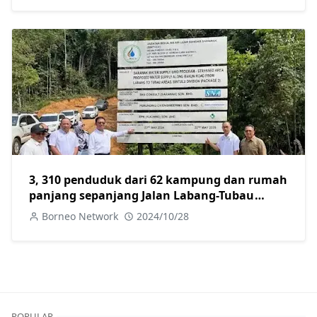
3, 310 penduduk dari 62 kampung dan rumah
panjang sepanjang Jalan Labang-Tubau
bakal menikmati bekalan air bersih
Borneo Network
2024/10/28
POPULAR