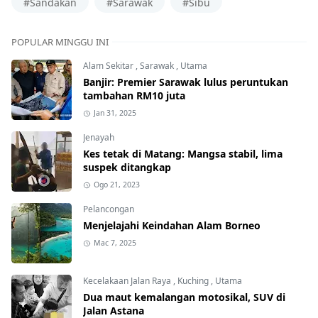
#Sandakan
#Sarawak
#Sibu
POPULAR MINGGU INI
Alam Sekitar
,
Sarawak
,
Utama
Banjir: Premier Sarawak lulus peruntukan
tambahan RM10 juta
Jan 31, 2025
Jenayah
Kes tetak di Matang: Mangsa stabil, lima
suspek ditangkap
Ogo 21, 2023
Pelancongan
Menjelajahi Keindahan Alam Borneo
Mac 7, 2025
Kecelakaan Jalan Raya
,
Kuching
,
Utama
Dua maut kemalangan motosikal, SUV di
Jalan Astana