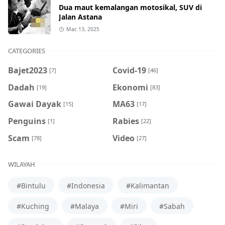
Dua maut kemalangan motosikal, SUV di
Jalan Astana
Mac 13, 2025
CATEGORIES
Bajet2023
Covid-19
[7]
[46]
Dadah
Ekonomi
[19]
[83]
Gawai Dayak
MA63
[15]
[17]
Penguins
Rabies
[1]
[22]
Scam
Video
[78]
[27]
WILAYAH
#Bintulu
#Indonesia
#Kalimantan
#Kuching
#Malaya
#Miri
#Sabah