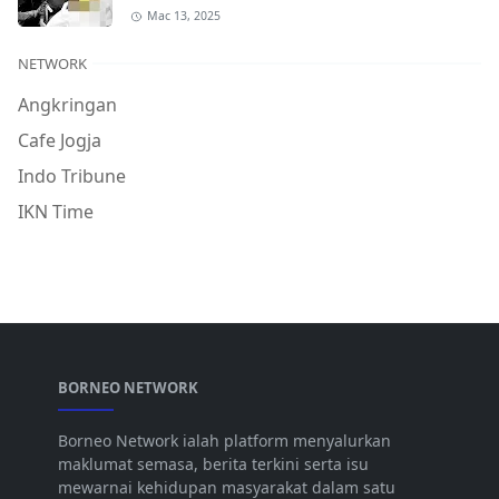
Mac 13, 2025
NETWORK
Angkringan
Cafe Jogja
Indo Tribune
IKN Time
BORNEO NETWORK
Borneo Network ialah platform menyalurkan
maklumat semasa, berita terkini serta isu
mewarnai kehidupan masyarakat dalam satu