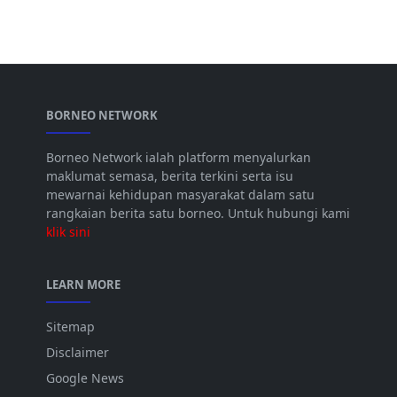
BORNEO NETWORK
Borneo Network ialah platform menyalurkan
maklumat semasa, berita terkini serta isu
mewarnai kehidupan masyarakat dalam satu
rangkaian berita satu borneo. Untuk hubungi kami
klik sini
LEARN MORE
Sitemap
Disclaimer
Google News