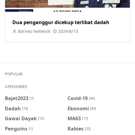
Dua penganggur dicekup terlibat dadah
Borneo Network
2024/8/13
POPULAR
CATEGORIES
Bajet2023
Covid-19
[7]
[46]
Dadah
Ekonomi
[19]
[83]
Gawai Dayak
MA63
[15]
[17]
Penguins
Rabies
[1]
[22]