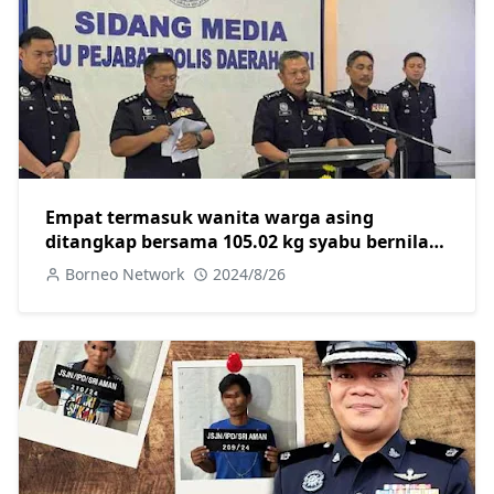
Empat termasuk wanita warga asing
ditangkap bersama 105.02 kg syabu bernilai
lebih RM3 juta
Borneo Network
2024/8/26