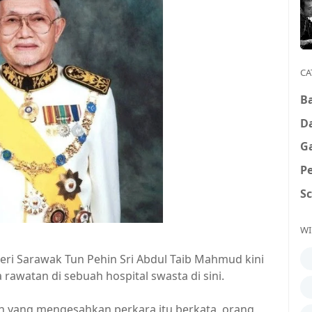
CA
B
D
G
P
S
WI
ri Sarawak Tun Pehin Sri Abdul Taib Mahmud kini
awatan di sebuah hospital swasta di sini.
in yang mengesahkan perkara itu berkata, orang