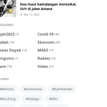
Dua maut kemalangan motosikal,
SUV di Jalan Astana
Mac 13, 2025
TEGORIES
ajet2023
Covid-19
[7]
[46]
adah
Ekonomi
[19]
[83]
awai Dayak
MA63
[15]
[17]
enguins
Rabies
[1]
[22]
cam
Video
[78]
[27]
LAYAH
#Bintulu
#Indonesia
#Kalimantan
#Kuching
#Malaya
#Miri