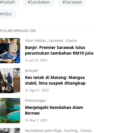
#Sabah
#Sandakan
#Sarawak
#Sibu
PULAR MINGGU INI
Alam Sekitar
,
Sarawak
,
Utama
Banjir: Premier Sarawak lulus
peruntukan tambahan RM10 juta
Jan 31, 2025
Jenayah
Kes tetak di Matang: Mangsa
stabil, lima suspek ditangkap
Ogo 21, 2023
Pelancongan
Menjelajahi Keindahan Alam
Borneo
Mac 7, 2025
Kecelakaan Jalan Raya
,
Kuching
,
Utama