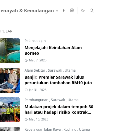
Jenayah & Kemalangan
PULAR
Pelancongan
Menjelajahi Keindahan Alam
Borneo
Mac 7, 2025
Alam Sekitar
,
Sarawak
,
Utama
Banjir: Premier Sarawak lulus
peruntukan tambahan RM10 juta
Jan 31, 2025
Pembangunan
,
Sarawak
,
Utama
Mulakan projek dalam tempoh 30
hari atau hadapi risiko kontrak
ditamatkan
Mac 15, 2025
Kecelakaan Jalan Raya
,
Kuching
,
Utama