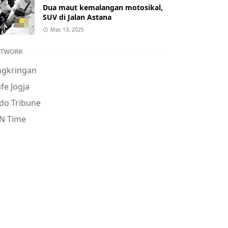
Dua maut kemalangan motosikal,
SUV di Jalan Astana
Mac 13, 2025
ETWORK
ngkringan
fe Jogja
do Tribune
N Time