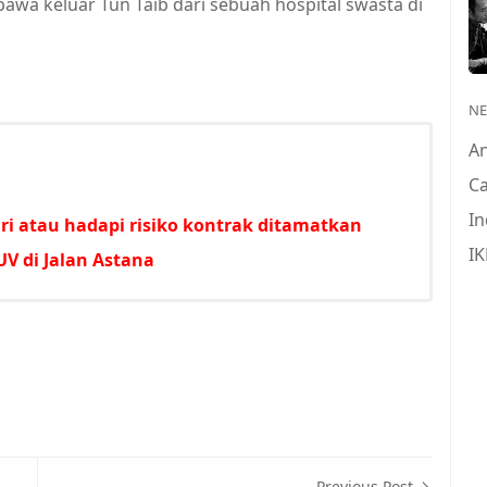
awa keluar Tun Taib dari sebuah hospital swasta di
N
A
Ca
In
i atau hadapi risiko kontrak ditamatkan
IK
V di Jalan Astana
Previous Post