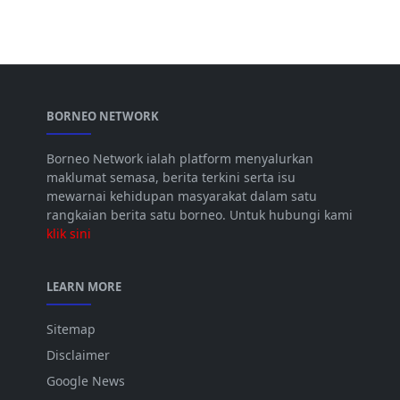
BORNEO NETWORK
Borneo Network ialah platform menyalurkan
maklumat semasa, berita terkini serta isu
mewarnai kehidupan masyarakat dalam satu
rangkaian berita satu borneo. Untuk hubungi kami
klik sini
LEARN MORE
Sitemap
Disclaimer
Google News