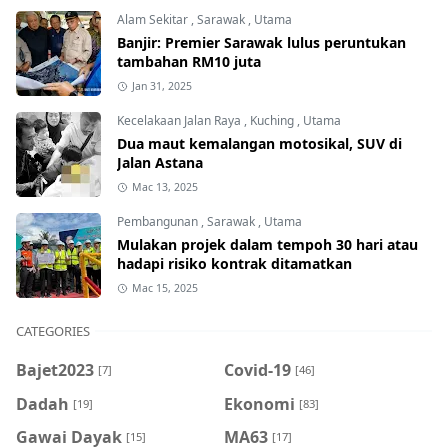
Alam Sekitar
,
Sarawak
,
Utama
Banjir: Premier Sarawak lulus peruntukan
tambahan RM10 juta
Jan 31, 2025
Kecelakaan Jalan Raya
,
Kuching
,
Utama
Dua maut kemalangan motosikal, SUV di
Jalan Astana
Mac 13, 2025
Pembangunan
,
Sarawak
,
Utama
Mulakan projek dalam tempoh 30 hari atau
hadapi risiko kontrak ditamatkan
Mac 15, 2025
CATEGORIES
Bajet2023
Covid-19
[7]
[46]
Dadah
Ekonomi
[19]
[83]
Gawai Dayak
MA63
[15]
[17]