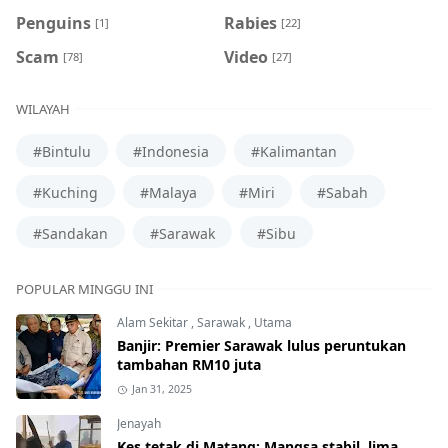
Penguins
Rabies
[1]
[22]
Scam
Video
[78]
[27]
WILAYAH
#Bintulu
#Indonesia
#Kalimantan
#Kuching
#Malaya
#Miri
#Sabah
#Sandakan
#Sarawak
#Sibu
POPULAR MINGGU INI
Alam Sekitar
,
Sarawak
,
Utama
Banjir: Premier Sarawak lulus peruntukan
tambahan RM10 juta
Jan 31, 2025
Jenayah
Kes tetak di Matang: Mangsa stabil, lima