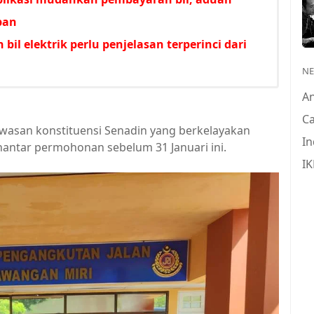
pan
 bil elektrik perlu penjelasan terperinci dari
N
A
Ca
awasan konstituensi Senadin yang berkelayakan
In
antar permohonan sebelum 31 Januari ini.
IK