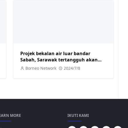
Projek bekalan air luar bandar
Sabah, Sarawak tertangguh akan
diteliti- Fadillah
Borneo Network
2024/7/8
EARN MORE
IKUTI KAMI