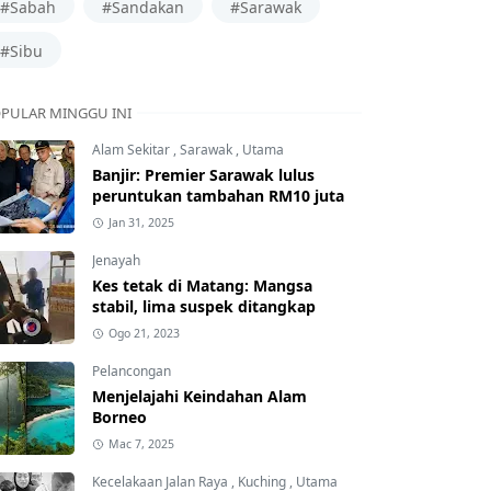
#Sabah
#Sandakan
#Sarawak
#Sibu
PULAR MINGGU INI
Alam Sekitar
,
Sarawak
,
Utama
Banjir: Premier Sarawak lulus
peruntukan tambahan RM10 juta
Jan 31, 2025
Jenayah
Kes tetak di Matang: Mangsa
stabil, lima suspek ditangkap
Ogo 21, 2023
Pelancongan
Menjelajahi Keindahan Alam
Borneo
Mac 7, 2025
Kecelakaan Jalan Raya
,
Kuching
,
Utama