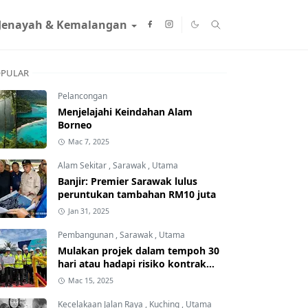
Jenayah & Kemalangan
PULAR
Pelancongan
Menjelajahi Keindahan Alam
Borneo
Mac 7, 2025
Alam Sekitar
,
Sarawak
,
Utama
Banjir: Premier Sarawak lulus
peruntukan tambahan RM10 juta
Jan 31, 2025
Pembangunan
,
Sarawak
,
Utama
Mulakan projek dalam tempoh 30
hari atau hadapi risiko kontrak
ditamatkan
Mac 15, 2025
Kecelakaan Jalan Raya
,
Kuching
,
Utama