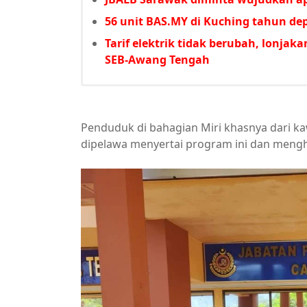
56 unit BAS.MY di Kuching tahun de
Tarif elektrik tidak berubah, lonjakan
SEB-Awang Tengah
Penduduk di bahagian Miri khasnya dari k
dipelawa menyertai program ini dan mengh