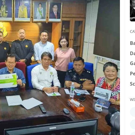
CA
B
D
G
P
S
WI