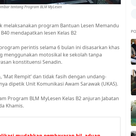
gambar tentang Program BLM MyLesen
k melaksanakan program Bantuan Lesen Memandu
PO
a B40 mendapatkan lesen Kelas B2
 program perintis selama 6 bulan ini disasarkan khas
ang menggunakan motosikal ke sekolah tanpa
wasan konstituensi Senadin.
, ‘Mat Rempit’ dan tidak fasih dengan undang-
tanya dipetik Unit Komunikasi Awam Sarawak (UKAS).
alam Program BLM MyLesen Kelas B2 anjuran Jabatan
da Khamis.
plikasi mudahkan pembayaran bil, aduan