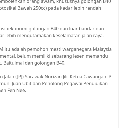
i membolehkan orang awam, khususnya golongan B40
osikal Bawah 250cc) pada kadar lebih rendah
sosioekonomi golongan B40 dan luar bandar dan
r lebih mengutamakan keselamatan jalan raya.
M itu adalah pemohon mesti warganegara Malaysia
n mental, belum memiliki sebarang lesen memandu
t, Baitulmal dan golongan B40.
Jalan (JPJ) Sarawak Norizan Jili, Ketua Cawangan JPJ
asmuni Juan Ubit dan Penolong Pegawai Pendidikan
hen Fen Nee.