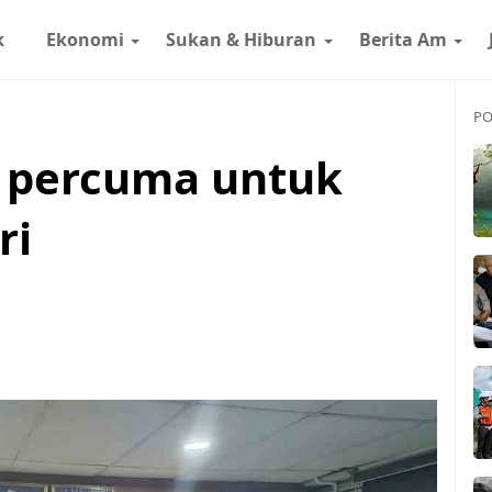
k
Ekonomi
Sukan & Hiburan
Berita Am
PO
l percuma untuk
ri