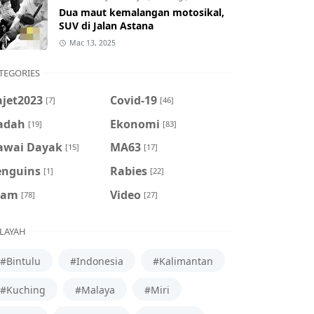
Dua maut kemalangan motosikal,
SUV di Jalan Astana
Mac 13, 2025
TEGORIES
ajet2023
Covid-19
[7]
[46]
adah
Ekonomi
[19]
[83]
awai Dayak
MA63
[15]
[17]
enguins
Rabies
[1]
[22]
cam
Video
[78]
[27]
LAYAH
#Bintulu
#Indonesia
#Kalimantan
#Kuching
#Malaya
#Miri