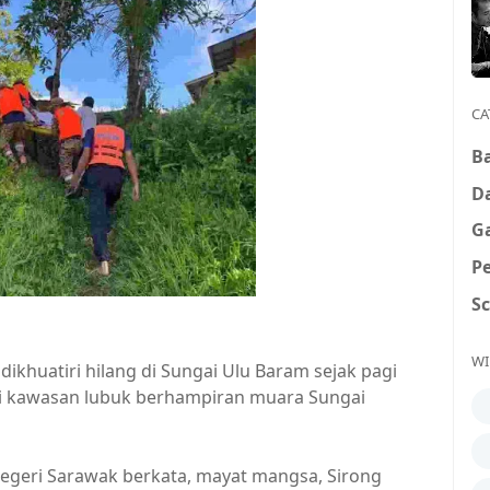
CA
B
D
G
P
S
WI
ikhuatiri hilang di Sungai Ulu Baram sejak pagi
 di kawasan lubuk berhampiran muara Sungai
egeri Sarawak berkata, mayat mangsa, Sirong