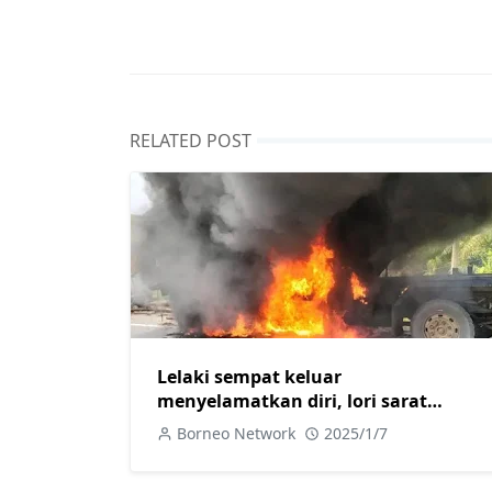
RELATED POST
Lelaki sempat keluar
menyelamatkan diri, lori sarat
muatan sawit yang dipandu tiba-tiba
Borneo Network
2025/1/7
terbakar