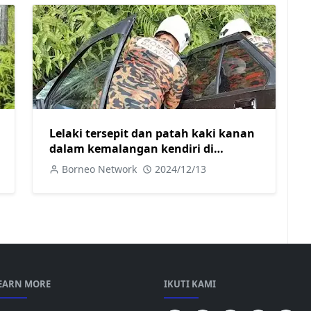
Lelaki tersepit dan patah kaki kanan
dalam kemalangan kendiri di
Simpang Bukit Saban
Borneo Network
2024/12/13
EARN MORE
IKUTI KAMI