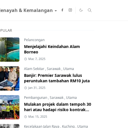
Jenayah & Kemalangan
PULAR
Pelancongan
Menjelajahi Keindahan Alam
Borneo
Mac 7, 2025
Alam Sekitar
,
Sarawak
,
Utama
Banjir: Premier Sarawak lulus
peruntukan tambahan RM10 juta
Jan 31, 2025
Pembangunan
,
Sarawak
,
Utama
Mulakan projek dalam tempoh 30
hari atau hadapi risiko kontrak
ditamatkan
Mac 15, 2025
Kecelakaan Jalan Raya
,
Kuching
,
Utama