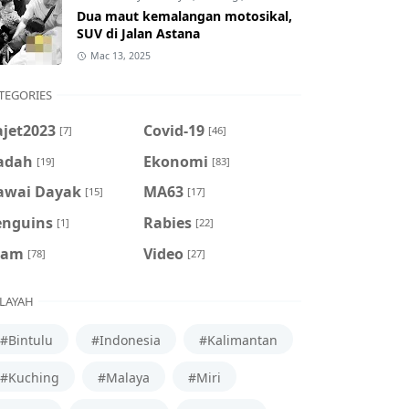
Dua maut kemalangan motosikal,
SUV di Jalan Astana
Mac 13, 2025
TEGORIES
ajet2023
Covid-19
[7]
[46]
adah
Ekonomi
[19]
[83]
awai Dayak
MA63
[15]
[17]
enguins
Rabies
[1]
[22]
cam
Video
[78]
[27]
LAYAH
#Bintulu
#Indonesia
#Kalimantan
#Kuching
#Malaya
#Miri