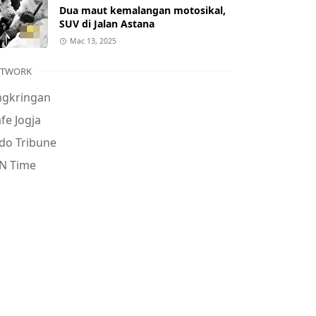
Dua maut kemalangan motosikal,
SUV di Jalan Astana
Mac 13, 2025
ETWORK
ngkringan
fe Jogja
do Tribune
N Time