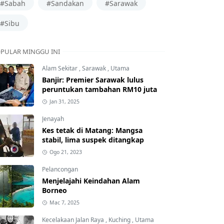
#Sabah
#Sandakan
#Sarawak
#Sibu
PULAR MINGGU INI
Alam Sekitar
,
Sarawak
,
Utama
Banjir: Premier Sarawak lulus
peruntukan tambahan RM10 juta
Jan 31, 2025
Jenayah
Kes tetak di Matang: Mangsa
stabil, lima suspek ditangkap
Ogo 21, 2023
Pelancongan
Menjelajahi Keindahan Alam
Borneo
Mac 7, 2025
Kecelakaan Jalan Raya
,
Kuching
,
Utama