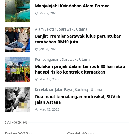
Menjelajahi Keindahan Alam Borneo
Mac 7, 2025
Alam Sekitar
,
Sarawak
,
Utama
Banjir: Premier Sarawak lulus peruntukan
tambahan RM10 juta
Jan 31, 2025
Pembangunan
,
Sarawak
,
Utama
Mulakan projek dalam tempoh 30 hari atau
hadapi risiko kontrak ditamatkan
Mac 15, 2025
Kecelakaan Jalan Raya
,
Kuching
,
Utama
Dua maut kemalangan motosikal, SUV di
Jalan Astana
Mac 13, 2025
CATEGORIES
Bajet2023
Covid-19
[7]
[46]