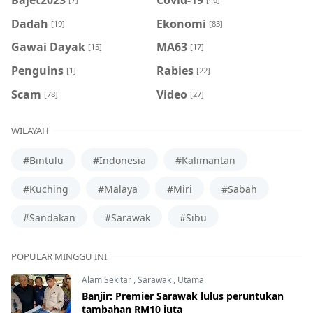
Dadah
Ekonomi
[19]
[83]
Gawai Dayak
MA63
[15]
[17]
Penguins
Rabies
[1]
[22]
Scam
Video
[78]
[27]
WILAYAH
#Bintulu
#Indonesia
#Kalimantan
#Kuching
#Malaya
#Miri
#Sabah
#Sandakan
#Sarawak
#Sibu
POPULAR MINGGU INI
Alam Sekitar
,
Sarawak
,
Utama
Banjir: Premier Sarawak lulus peruntukan
tambahan RM10 juta