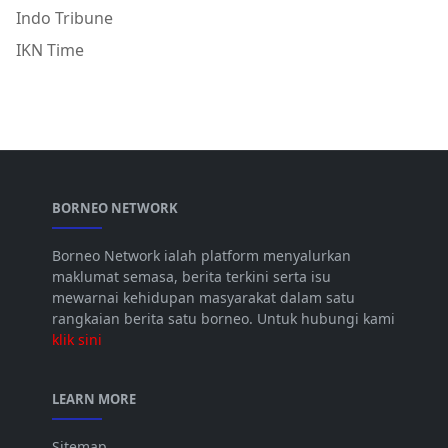
Indo Tribune
IKN Time
BORNEO NETWORK
Borneo Network ialah platform menyalurkan
maklumat semasa, berita terkini serta isu
mewarnai kehidupan masyarakat dalam satu
rangkaian berita satu borneo. Untuk hubungi kami
klik sini
LEARN MORE
Sitemap